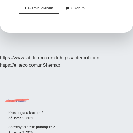
12
Devamını okuyun
6 Yorum
Aylık
Çocuk
Neler
Yapar
https://www.tatilforum.com.tr
https://internot.com.tr
https://eliteco.com.tr
Sitemap
Sidebar
Son Yazılar
Kros koşusu kaç km ?
Ağustos 5, 2026
Aberasyon nedir patolojide ?
Ağustos 3, 2026