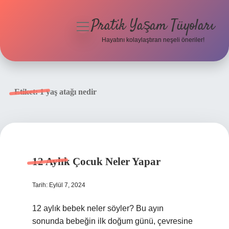
Pratik Yaşam Tüyoları
menüyü
aç
Hayatını kolaylaştıran neşeli öneriler!
Anasayfa
Gizlilik Politikası
Etiket:
1 yaş atağı nedir
Yasal Uyarı
Hakkımızda
12 Aylık Çocuk Neler Yapar
Tarih: Eylül 7, 2024
12 aylık bebek neler söyler? Bu ayın
sonunda bebeğin ilk doğum günü, çevresine