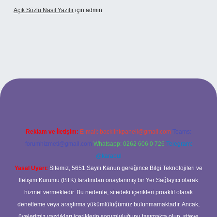
Açık Sözlü Nasıl Yazılır
için
admin
 adresi
Reklam ve İletişim:
E-mail:
backlinkpaneli@gmail.com
Teams:
forumhizmeti@gmail.com
Whatsapp: 0262 606 0 726
Telegram:
@karabul
Yasal Uyarı:
Sitemiz, 5651 Sayılı Kanun gereğince Bilgi Teknolojileri ve
İletişim Kurumu (BTK) tarafından onaylanmış bir Yer Sağlayıcı olarak
hizmet vermektedir. Bu nedenle, sitedeki içerikleri proaktif olarak
denetleme veya araştırma yükümlülüğümüz bulunmamaktadır. Ancak,
üyelerimiz yazdıkları içeriklerin sorumluluğunu taşımakta olup, siteye