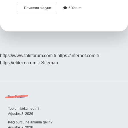
12
Devamını okuyun
6 Yorum
Aylık
Çocuk
Neler
Yapar
https://www.tatilforum.com.tr
https://internot.com.tr
https://eliteco.com.tr
Sitemap
Sidebar
Son Yazılar
Toplum kökü nedir ?
Ağustos 8, 2026
Keçi burcu ne anlama gelir ?
Ağustos 7, 2026