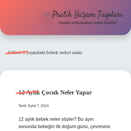
Pratik Yaşam Tüyoları
menüyü
aç
Hayatını kolaylaştıran neşeli öneriler!
Anasayfa
Gizlilik Politikası
Etiket:
1 yaşındaki bebek neleri anlar
Yasal Uyarı
Hakkımızda
12 Aylık Çocuk Neler Yapar
Tarih: Eylül 7, 2024
12 aylık bebek neler söyler? Bu ayın
sonunda bebeğin ilk doğum günü, çevresine