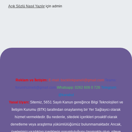
Açık Sözlü Nasıl Yazılır
için
admin
 adresi
Reklam ve İletişim:
E-mail:
backlinkpaneli@gmail.com
Teams:
forumhizmeti@gmail.com
Whatsapp: 0262 606 0 726
Telegram:
@karabul
Yasal Uyarı:
Sitemiz, 5651 Sayılı Kanun gereğince Bilgi Teknolojileri ve
İletişim Kurumu (BTK) tarafından onaylanmış bir Yer Sağlayıcı olarak
hizmet vermektedir. Bu nedenle, sitedeki içerikleri proaktif olarak
denetleme veya araştırma yükümlülüğümüz bulunmamaktadır. Ancak,
üyelerimiz yazdıkları içeriklerin sorumluluğunu taşımakta olup, siteye