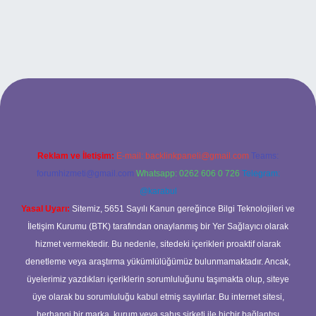
 adresi
Reklam ve İletişim:
E-mail:
backlinkpaneli@gmail.com
Teams:
forumhizmeti@gmail.com
Whatsapp: 0262 606 0 726
Telegram:
@karabul
Yasal Uyarı:
Sitemiz, 5651 Sayılı Kanun gereğince Bilgi Teknolojileri ve
İletişim Kurumu (BTK) tarafından onaylanmış bir Yer Sağlayıcı olarak
hizmet vermektedir. Bu nedenle, sitedeki içerikleri proaktif olarak
denetleme veya araştırma yükümlülüğümüz bulunmamaktadır. Ancak,
üyelerimiz yazdıkları içeriklerin sorumluluğunu taşımakta olup, siteye
üye olarak bu sorumluluğu kabul etmiş sayılırlar. Bu internet sitesi,
herhangi bir marka, kurum veya şahıs şirketi ile hiçbir bağlantısı