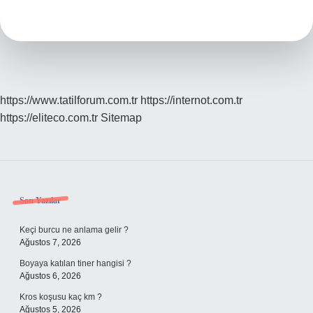
Çalışmak
Kaç
Kalori
Yakar
https://www.tatilforum.com.tr
https://internot.com.tr
https://eliteco.com.tr
Sitemap
Sidebar
Son Yazılar
Keçi burcu ne anlama gelir ?
Ağustos 7, 2026
Boyaya katılan tiner hangisi ?
Ağustos 6, 2026
Kros koşusu kaç km ?
Ağustos 5, 2026