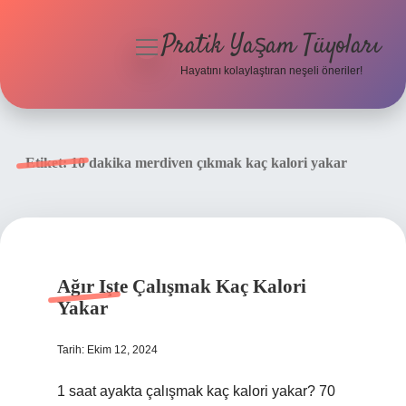
Pratik Yaşam Tüyoları
menüyü
aç
Hayatını kolaylaştıran neşeli öneriler!
Anasayfa
Gizlilik Politikası
Etiket:
10 dakika merdiven çıkmak kaç kalori yakar
Yasal Uyarı
Hakkımızda
Ağır Işte Çalışmak Kaç Kalori
Yakar
Tarih: Ekim 12, 2024
1 saat ayakta çalışmak kaç kalori yakar? 70