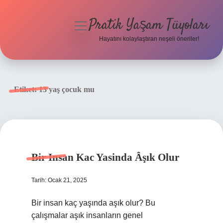
Pratik Yaşam Tüyoları
menüyü
aç
Hayatını kolaylaştıran neşeli öneriler!
Anasayfa
Gizlilik Politikası
Etiket:
13 yaş çocuk mu
Yasal Uyarı
Hakkımızda
Bir Insan Kac Yasinda Âşık Olur
Tarih: Ocak 21, 2025
Bir insan kaç yaşında aşık olur? Bu
çalışmalar aşık insanların genel