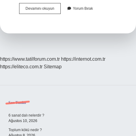
Bir
Devamını okuyun
Yorum Bırak
Insan
Kac
Yasinda
Âşık
Olur
https://www.tatilforum.com.tr
https://internot.com.tr
https://eliteco.com.tr
Sitemap
Sidebar
Son Yazılar
6 sanat dalı nelerdir ?
Ağustos 10, 2026
Toplum kökü nedir ?
Ağustos 8, 2026