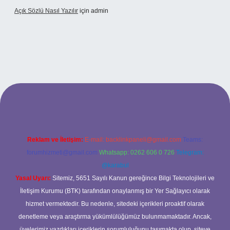
Açık Sözlü Nasıl Yazılır
için
admin
adresi
Reklam ve İletişim:
E-mail:
backlinkpaneli@gmail.com
Teams:
forumhizmeti@gmail.com
Whatsapp: 0262 606 0 726
Telegram:
@karabul
Yasal Uyarı:
Sitemiz, 5651 Sayılı Kanun gereğince Bilgi Teknolojileri ve
İletişim Kurumu (BTK) tarafından onaylanmış bir Yer Sağlayıcı olarak
hizmet vermektedir. Bu nedenle, sitedeki içerikleri proaktif olarak
denetleme veya araştırma yükümlülüğümüz bulunmamaktadır. Ancak,
üyelerimiz yazdıkları içeriklerin sorumluluğunu taşımakta olup, siteye