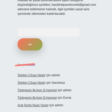
Hukuka ve yasal düzenlemelere aykırı olduğunu
düşündüğünüz içerikleri,
backlinkpanelicomtr@gmail.com
adresine bildirmeniz halinde, ilgili içerikler yasal süre
içerisinde sitemizden kaldırılacaktır.
Arama
Son yorumlar
Telefon Cihazı Nedir
için
admin
Telefon Cihazı Nedir
için
Sarsılmaz
Türkiyenin Ilk Avm Si Hangisi
için
admin
Türkiyenin Ilk Avm Si Hangisi
için
Doruk
Açık Sözlü Nasıl Yazılır
için
admin