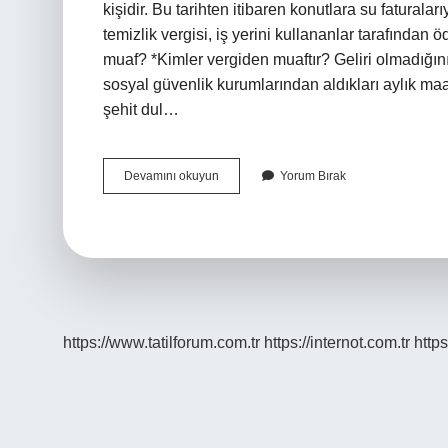
kişidir. Bu tarihten itibaren konutlara su faturaları
temizlik vergisi, iş yerini kullananlar tarafından
muaf? *Kimler vergiden muaftır? Geliri olmadığını
sosyal güvenlik kurumlarından aldıkları aylık maa
şehit dul…
Emlak
Devamını okuyun
Yorum Bırak
Çevre
Temizlik
Vergisini
Kim
Öder
https://www.tatilforum.com.tr
https://internot.com.tr
https