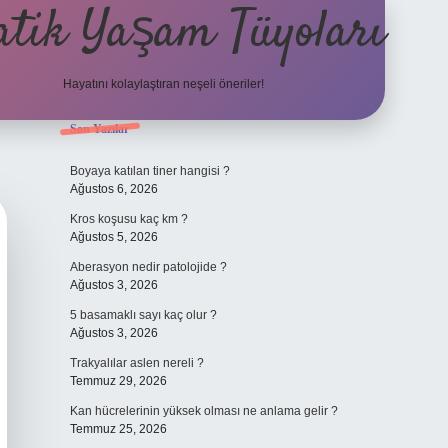
atik Yaşam Tüyoları
Hayatını kolaylaştıran neşeli öneriler!
Sidebar
Son Yazılar
tulipbet giriş adresi
Boyaya katılan tiner hangisi ?
Ağustos 6, 2026
Kros koşusu kaç km ?
Ağustos 5, 2026
Aberasyon nedir patolojide ?
Ağustos 3, 2026
5 basamaklı sayı kaç olur ?
Ağustos 3, 2026
Trakyalılar aslen nereli ?
Temmuz 29, 2026
Kan hücrelerinin yüksek olması ne anlama gelir ?
Temmuz 25, 2026