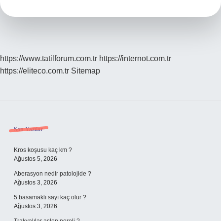
Rengi
Kaç
Numara
https://www.tatilforum.com.tr
https://internot.com.tr
https://eliteco.com.tr
Sitemap
Sidebar
Son Yazılar
Kros koşusu kaç km ?
Ağustos 5, 2026
Aberasyon nedir patolojide ?
Ağustos 3, 2026
5 basamaklı sayı kaç olur ?
Ağustos 3, 2026