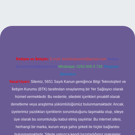
 adresi
Reklam ve İletişim:
E-mail:
backlinkpaneli@gmail.com
Teams:
forumhizmeti@gmail.com
Whatsapp: 0262 606 0 726
Telegram:
@karabul
Yasal Uyarı:
Sitemiz, 5651 Sayılı Kanun gereğince Bilgi Teknolojileri ve
İletişim Kurumu (BTK) tarafından onaylanmış bir Yer Sağlayıcı olarak
hizmet vermektedir. Bu nedenle, sitedeki içerikleri proaktif olarak
denetleme veya araştırma yükümlülüğümüz bulunmamaktadır. Ancak,
üyelerimiz yazdıkları içeriklerin sorumluluğunu taşımakta olup, siteye
üye olarak bu sorumluluğu kabul etmiş sayılırlar. Bu internet sitesi,
herhangi bir marka, kurum veya şahıs şirketi ile hiçbir bağlantısı
bulunmamaktadır. Sitede yalnızca kendi hazırladığımız makaleler