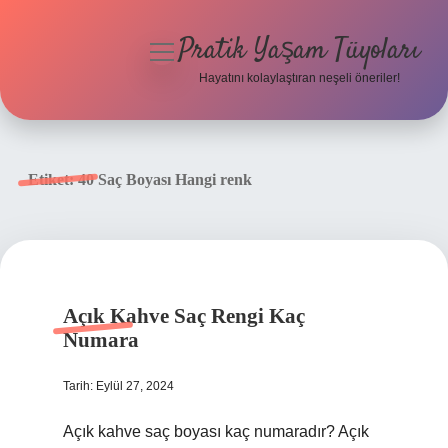
Pratik Yaşam Tüyoları
menüyü
aç
Hayatını kolaylaştıran neşeli öneriler!
Anasayfa
Gizlilik Politikası
Etiket:
40 Saç Boyası Hangi renk
Yasal Uyarı
Hakkımızda
Açık Kahve Saç Rengi Kaç
Numara
Tarih: Eylül 27, 2024
Açık kahve saç boyası kaç numaradır? Açık