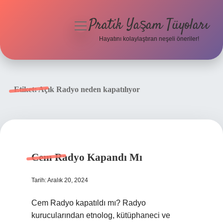
Pratik Yaşam Tüyoları
menüyü
aç
Hayatını kolaylaştıran neşeli öneriler!
Anasayfa
Gizlilik Politikası
Etiket:
Açık Radyo neden kapatılıyor
Yasal Uyarı
Hakkımızda
Cem Radyo Kapandı Mı
Tarih: Aralık 20, 2024
Cem Radyo kapatıldı mı? Radyo
kurucularından etnolog, kütüphaneci ve