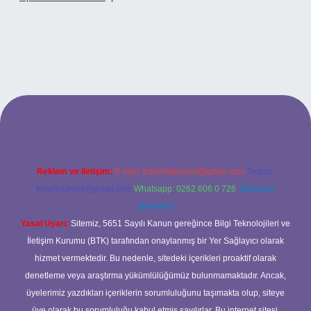
 adresi
Reklam ve İletişim:
E-mail:
backlinkpaneli@gmail.com
Teams:
forumhizmeti@gmail.com
Whatsapp: 0262 606 0 726
Telegram:
@karabul
Yasal Uyarı:
Sitemiz, 5651 Sayılı Kanun gereğince Bilgi Teknolojileri ve
İletişim Kurumu (BTK) tarafından onaylanmış bir Yer Sağlayıcı olarak
hizmet vermektedir. Bu nedenle, sitedeki içerikleri proaktif olarak
denetleme veya araştırma yükümlülüğümüz bulunmamaktadır. Ancak,
üyelerimiz yazdıkları içeriklerin sorumluluğunu taşımakta olup, siteye
üye olarak bu sorumluluğu kabul etmiş sayılırlar. Bu internet sitesi,