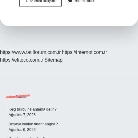
Cem
Devamını okuyun
Yorum Bırak
Radyo
Kapandı
Mı
https://www.tatilforum.com.tr
https://internot.com.tr
https://eliteco.com.tr
Sitemap
Sidebar
Son Yazılar
Keçi burcu ne anlama gelir ?
Ağustos 7, 2026
Boyaya katılan tiner hangisi ?
Ağustos 6, 2026