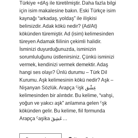
Türkiye +dAş ile türetilmiştir. Daha fazla bilgi
için isim makalesine bakın. Eski Türkçe isim
kaynağı “arkadaş, yoldaş” ile ilişkisi
belirsizdir. Adak kökü nedir? (Ad/At)
kökünden türemiştir. Ad (isim) kelimesinden
türeyen Adamak fiilinin çekimli halidir.
İsminizi duyurduğunuzda, isminizin
sorumluluğunu üstlenirsiniz. Çünkü isminizi
vermek, kendinizi vermek demektir. Adaş
hangi ses olayı? Ünlü durumu – Türk Dil
Kurumu. Aşk kelimesinin kökü nedir? Aşk –
Nişanyan Sözlük. Arapça ˁişḳ عِشْق
kelimesinden bir alıntıdır. Bu kelime, “vahşi,
yoğun ve yakıcı aşk” anlamına gelen ˁşḳ
kökünden gelir. Bu kelime, fiil formunda
Arapça ˁaşiḳa عَشِقَ…