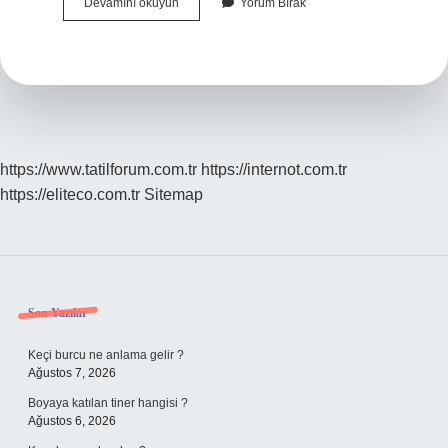
Adaş
Devamını okuyun
Yorum Bırak
Kelimesinin
Kökü
Nedir
https://www.tatilforum.com.tr
https://internot.com.tr
https://eliteco.com.tr
Sitemap
Sidebar
Son Yazılar
Keçi burcu ne anlama gelir ?
Ağustos 7, 2026
Boyaya katılan tiner hangisi ?
Ağustos 6, 2026