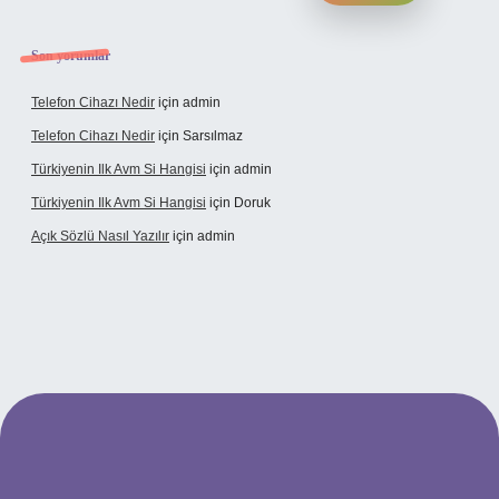
Son yorumlar
Telefon Cihazı Nedir
için
admin
Telefon Cihazı Nedir
için
Sarsılmaz
Türkiyenin Ilk Avm Si Hangisi
için
admin
Türkiyenin Ilk Avm Si Hangisi
için
Doruk
Açık Sözlü Nasıl Yazılır
için
admin
dresi