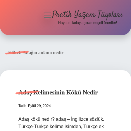
Pratik Yaşam Tüyoları
menüyü
aç
Hayatını kolaylaştıran neşeli öneriler!
Anasayfa
Gizlilik Politikası
Etiket:
Adağın anlamı nedir
Yasal Uyarı
Hakkımızda
Adaş Kelimesinin Kökü Nedir
Tarih: Eylül 29, 2024
Adaş kökü nedir? adaş – İngilizce sözlük.
Türkçe-Türkçe kelime isimden, Türkçe ek