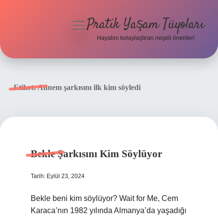
Pratik Yaşam Tüyoları
menüyü
aç
Hayatını kolaylaştıran neşeli öneriler!
Anasayfa
Gizlilik Politikası
Etiket:
Annem şarkısını ilk kim söyledi
Yasal Uyarı
Hakkımızda
Bekle Şarkısını Kim Söylüyor
Tarih: Eylül 23, 2024
Bekle beni kim söylüyor? Wait for Me, Cem
Karaca’nın 1982 yılında Almanya’da yaşadığı