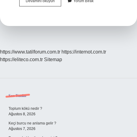
Bekle
Devamını okuyun
Yorum Bırak
Şarkısını
Kim
Söylüyor
https://www.tatilforum.com.tr
https://internot.com.tr
https://eliteco.com.tr
Sitemap
Sidebar
Son Yazılar
Toplum kökü nedir ?
Ağustos 8, 2026
Keçi burcu ne anlama gelir ?
Ağustos 7, 2026