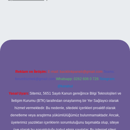
 adresi
Reklam ve İletişim:
E-mail:
backlinkpaneli@gmail.com
Teams:
forumhizmeti@gmail.com
Whatsapp: 0262 606 0 726
Telegram:
@karabul
Yasal Uyarı:
Sitemiz, 5651 Sayılı Kanun gereğince Bilgi Teknolojileri ve
İletişim Kurumu (BTK) tarafından onaylanmış bir Yer Sağlayıcı olarak
hizmet vermektedir. Bu nedenle, sitedeki içerikleri proaktif olarak
denetleme veya araştırma yükümlülüğümüz bulunmamaktadır. Ancak,
üyelerimiz yazdıkları içeriklerin sorumluluğunu taşımakta olup, siteye
üye olarak bu sorumluluğu kabul etmiş sayılırlar. Bu internet sitesi,