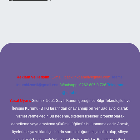
 adresi
Reklam ve İletişim:
E-mail:
backlinkpaneli@gmail.com
Teams:
forumhizmeti@gmail.com
Whatsapp: 0262 606 0 726
Telegram:
@karabul
Yasal Uyarı:
Sitemiz, 5651 Sayılı Kanun gereğince Bilgi Teknolojileri ve
İletişim Kurumu (BTK) tarafından onaylanmış bir Yer Sağlayıcı olarak
hizmet vermektedir. Bu nedenle, sitedeki içerikleri proaktif olarak
denetleme veya araştırma yükümlülüğümüz bulunmamaktadır. Ancak,
üyelerimiz yazdıkları içeriklerin sorumluluğunu taşımakta olup, siteye
üye olarak bu sorumluluğu kabul etmiş sayılırlar. Bu internet sitesi,