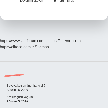
Babil
Devamını okuyun
Yorum Bırak
Hangi
Uygarlığa
Ait
https://www.tatilforum.com.tr
https://internot.com.tr
https://eliteco.com.tr
Sitemap
Sidebar
Son Yazılar
Boyaya katılan tiner hangisi ?
Ağustos 6, 2026
Kros koşusu kaç km ?
Ağustos 5, 2026