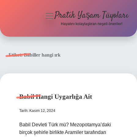
Pratik Yaşam Tüyoları
menüyü
aç
Hayatını kolaylaştıran neşeli öneriler!
Anasayfa
Gizlilik Politikası
Etiket:
Babiller hangi ırk
Yasal Uyarı
Hakkımızda
Babil Hangi Uygarlığa Ait
Tarih: Kasım 12, 2024
Babil Devleti Türk mü? Mezopotamya’daki
birçok şehirle birlikte Aramiler tarafından