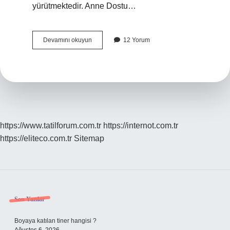
yürütmektedir. Anne Dostu…
Bebek
Devamını okuyun
12 Yorum
Dostu
Hastane
Tanımı
Nedir
https://www.tatilforum.com.tr
https://internot.com.tr
https://eliteco.com.tr
Sitemap
Sidebar
Son Yazılar
Boyaya katılan tiner hangisi ?