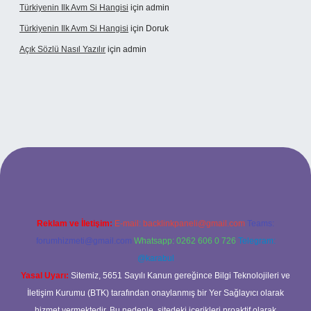
Türkiyenin Ilk Avm Si Hangisi
için
admin
Türkiyenin Ilk Avm Si Hangisi
için
Doruk
Açık Sözlü Nasıl Yazılır
için
admin
adresi
Reklam ve İletişim:
E-mail:
backlinkpaneli@gmail.com
Teams:
forumhizmeti@gmail.com
Whatsapp: 0262 606 0 726
Telegram:
@karabul
Yasal Uyarı:
Sitemiz, 5651 Sayılı Kanun gereğince Bilgi Teknolojileri ve
İletişim Kurumu (BTK) tarafından onaylanmış bir Yer Sağlayıcı olarak
hizmet vermektedir. Bu nedenle, sitedeki içerikleri proaktif olarak