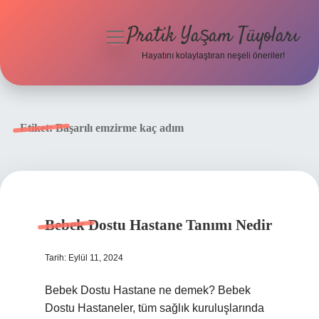
Pratik Yaşam Tüyoları
menüyü
aç
Hayatını kolaylaştıran neşeli öneriler!
Anasayfa
Gizlilik Politikası
Etiket:
Başarılı emzirme kaç adım
Yasal Uyarı
Hakkımızda
Bebek Dostu Hastane Tanımı Nedir
Tarih: Eylül 11, 2024
Bebek Dostu Hastane ne demek? Bebek
Dostu Hastaneler, tüm sağlık kuruluşlarında