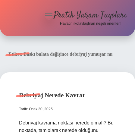
Pratik Yaşam Tüyoları
menüyü
aç
Hayatını kolaylaştıran neşeli öneriler!
Anasayfa
Gizlilik Politikası
Etiket:
Baskı balata değişince debriyaj yumuşar mı
Yasal Uyarı
Hakkımızda
Debriyaj Nerede Kavrar
Tarih: Ocak 30, 2025
Debriyaj kavrama noktası nerede olmalı? Bu
noktada, tam olarak nerede olduğunu