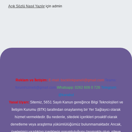
Açık Sözlü Nasıl Yazılır
için
admin
adresi
Reklam ve İletişim:
E-mail:
backlinkpaneli@gmail.com
Teams:
forumhizmeti@gmail.com
Whatsapp: 0262 606 0 726
Telegram:
@karabul
Yasal Uyarı:
Sitemiz, 5651 Sayılı Kanun gereğince Bilgi Teknolojileri ve
İletişim Kurumu (BTK) tarafından onaylanmış bir Yer Sağlayıcı olarak
hizmet vermektedir. Bu nedenle, sitedeki içerikleri proaktif olarak
denetleme veya araştırma yükümlülüğümüz bulunmamaktadır. Ancak,
üyelerimiz yazdıkları içeriklerin sorumluluğunu taşımakta olup, siteye