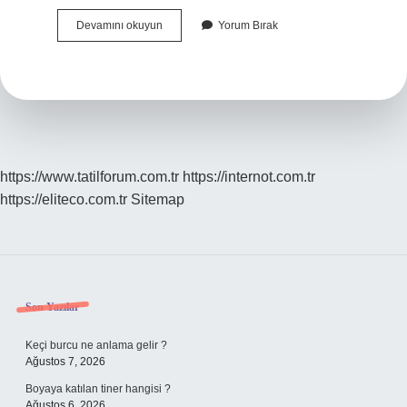
Debriyaj
Devamını okuyun
Yorum Bırak
Nerede
Kavrar
https://www.tatilforum.com.tr
https://internot.com.tr
https://eliteco.com.tr
Sitemap
Sidebar
Son Yazılar
Keçi burcu ne anlama gelir ?
Ağustos 7, 2026
Boyaya katılan tiner hangisi ?
Ağustos 6, 2026