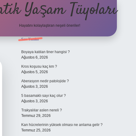
atik Yaşam Tüyoları
Hayatını kolaylaştıran neşeli öneriler!
Sidebar
Son Yazılar
tulipbet giriş adresi
Boyaya katılan tiner hangisi ?
Ağustos 6, 2026
Kros koşusu kaç km ?
Ağustos 5, 2026
Aberasyon nedir patolojide ?
Ağustos 3, 2026
5 basamaklı sayı kaç olur ?
Ağustos 3, 2026
Trakyalılar aslen nereli ?
Temmuz 29, 2026
Kan hücrelerinin yüksek olması ne anlama gelir ?
Temmuz 25, 2026