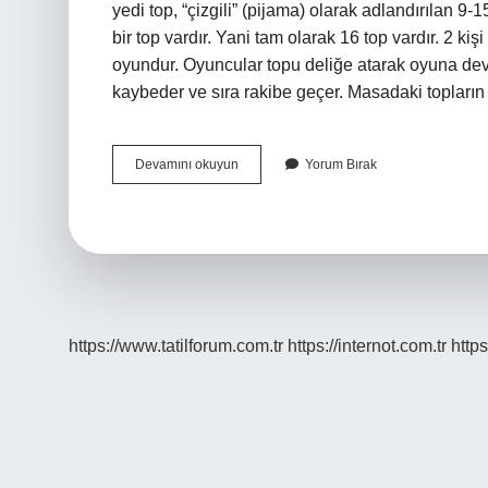
yedi top, “çizgili” (pijama) olarak adlandırılan 9-
bir top vardır. Yani tam olarak 16 top vardır. 2 kiş
oyundur. Oyuncular topu deliğe atarak oyuna de
kaybeder ve sıra rakibe geçer. Masadaki topların
Bilardo
Devamını okuyun
Yorum Bırak
4
Kişi
Oynanır
Mı
https://www.tatilforum.com.tr
https://internot.com.tr
https