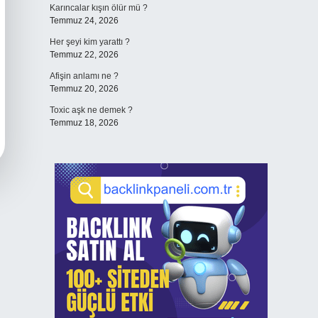
Karıncalar kışın ölür mü ?
Temmuz 24, 2026
Her şeyi kim yarattı ?
Temmuz 22, 2026
Afişin anlamı ne ?
Temmuz 20, 2026
Toxic aşk ne demek ?
Temmuz 18, 2026