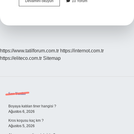
Binada
Devamını okuyun
10 Yorum
Çıkma
Tehlikeli
Mı
https://www.tatilforum.com.tr
https://internot.com.tr
https://eliteco.com.tr
Sitemap
Sidebar
Son Yazılar
Boyaya katılan tiner hangisi ?
Ağustos 6, 2026
Kros koşusu kaç km ?
Ağustos 5, 2026