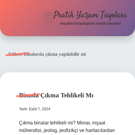
Pratik Yaşam Tüyoları
menüyü
aç
Hayatını kolaylaştıran neşeli öneriler!
Anasayfa
Gizlilik Politikası
Etiket:
Binalarda çıkma yapılabilir mi
Yasal Uyarı
Hakkımızda
Binada Çıkma Tehlikeli Mı
Tarih: Eylül 7, 2024
Çıkma binalar tehlikeli mi? Mimar, inşaat
mühendisi, jeolog, jeofizikçi ve haritacılardan