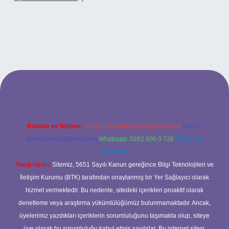
 adresi
Reklam ve İletişim:
E-mail:
backlinkpaneli@gmail.com
Teams:
forumhizmeti@gmail.com
Whatsapp: 0262 606 0 726
Telegram:
@karabul
Yasal Uyarı:
Sitemiz, 5651 Sayılı Kanun gereğince Bilgi Teknolojileri ve
İletişim Kurumu (BTK) tarafından onaylanmış bir Yer Sağlayıcı olarak
hizmet vermektedir. Bu nedenle, sitedeki içerikleri proaktif olarak
denetleme veya araştırma yükümlülüğümüz bulunmamaktadır. Ancak,
üyelerimiz yazdıkları içeriklerin sorumluluğunu taşımakta olup, siteye
üye olarak bu sorumluluğu kabul etmiş sayılırlar. Bu internet sitesi,