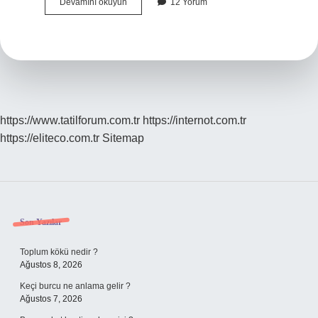
Evi
Devamını okuyun
12 Yorum
Ne
Isıtır
https://www.tatilforum.com.tr
https://internot.com.tr
https://eliteco.com.tr
Sitemap
Sidebar
Son Yazılar
Toplum kökü nedir ?
Ağustos 8, 2026
Keçi burcu ne anlama gelir ?
Ağustos 7, 2026