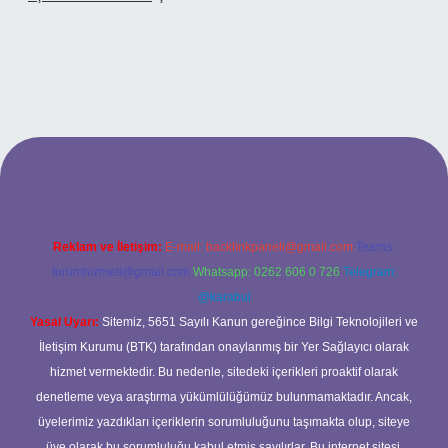
adresi
Reklam ve İletişim:
E-mail:
backlinkpaneli@gmail.com
Teams:
forumhizmeti@gmail.com
Whatsapp: 0262 606 0 726
Telegram:
@karabul
Yasal Uyarı:
Sitemiz, 5651 Sayılı Kanun gereğince Bilgi Teknolojileri ve
İletişim Kurumu (BTK) tarafından onaylanmış bir Yer Sağlayıcı olarak
hizmet vermektedir. Bu nedenle, sitedeki içerikleri proaktif olarak
denetleme veya araştırma yükümlülüğümüz bulunmamaktadır. Ancak,
üyelerimiz yazdıkları içeriklerin sorumluluğunu taşımakta olup, siteye
üye olarak bu sorumluluğu kabul etmiş sayılırlar. Bu internet sitesi,