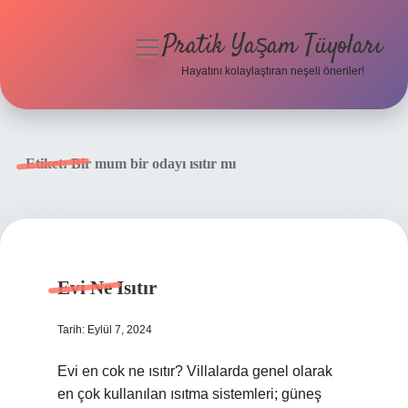
Pratik Yaşam Tüyoları
menüyü
aç
Hayatını kolaylaştıran neşeli öneriler!
Anasayfa
Gizlilik Politikası
Etiket:
Bir mum bir odayı ısıtır mı
Yasal Uyarı
Hakkımızda
Evi Ne Isıtır
Tarih: Eylül 7, 2024
Evi en cok ne ısıtır? Villalarda genel olarak
en çok kullanılan ısıtma sistemleri; güneş