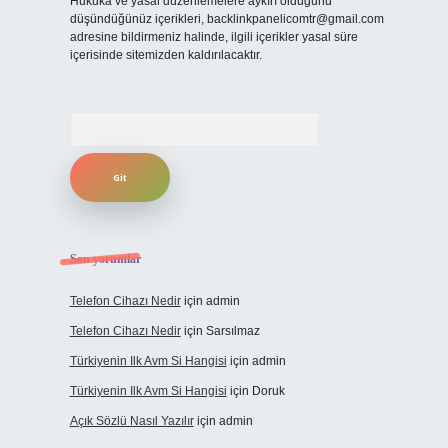
Hukuka ve yasal düzenlemelere aykırı olduğunu
düşündüğünüz içerikleri,
backlinkpanelicomtr@gmail.com
adresine bildirmeniz halinde, ilgili içerikler yasal süre
içerisinde sitemizden kaldırılacaktır.
Arama
Son yorumlar
Telefon Cihazı Nedir
için
admin
Telefon Cihazı Nedir
için
Sarsılmaz
Türkiyenin Ilk Avm Si Hangisi
için
admin
Türkiyenin Ilk Avm Si Hangisi
için
Doruk
Açık Sözlü Nasıl Yazılır
için
admin