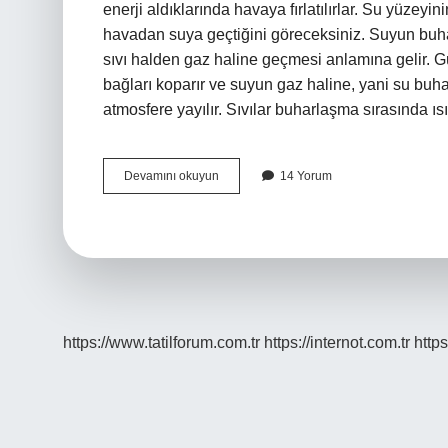
enerji aldıklarında havaya fırlatılırlar. Su yüzey
havadan suya geçtiğini göreceksiniz. Suyun buh
sıvı halden gaz haline geçmesi anlamına gelir. Gü
bağları koparır ve suyun gaz haline, yani su buh
atmosfere yayılır. Sıvılar buharlaşma sırasında ı
Buharlaşma
Devamını okuyun
14 Yorum
Olayı
Sırasında
Maddeler
Ne
Olur
https://www.tatilforum.com.tr
https://internot.com.tr
https