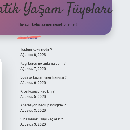
atik Yaşam Tüyoları
Hayatını kolaylaştıran neşeli öneriler!
Sidebar
Son Yazılar
tulipbet giriş adresi
Toplum kökü nedir ?
Ağustos 8, 2026
Keçi burcu ne anlama gelir ?
Ağustos 7, 2026
Boyaya katılan tiner hangisi ?
Ağustos 6, 2026
Kros koşusu kaç km ?
Ağustos 5, 2026
Aberasyon nedir patolojide ?
Ağustos 3, 2026
5 basamaklı sayı kaç olur ?
Ağustos 3, 2026