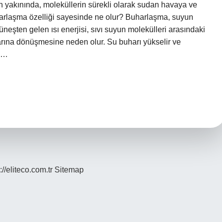
inin yakınında, moleküllerin sürekli olarak sudan havaya ve
arlaşma özelliği sayesinde ne olur? Buharlaşma, suyun
neşten gelen ısı enerjisi, sıvı suyun molekülleri arasındaki
arına dönüşmesine neden olur. Su buharı yükselir ve
sı…
://eliteco.com.tr
Sitemap