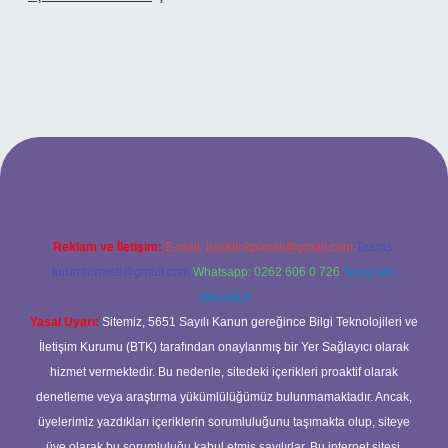
ş adresi
Reklam ve İletişim:
E-mail:
backlinkpaneli@gmail.com
Teams:
forumhizmeti@gmail.com
Whatsapp: 0262 606 0 726
Telegram:
@karabul
Yasal Uyarı:
Sitemiz, 5651 Sayılı Kanun gereğince Bilgi Teknolojileri ve
İletişim Kurumu (BTK) tarafından onaylanmış bir Yer Sağlayıcı olarak
hizmet vermektedir. Bu nedenle, sitedeki içerikleri proaktif olarak
denetleme veya araştırma yükümlülüğümüz bulunmamaktadır. Ancak,
üyelerimiz yazdıkları içeriklerin sorumluluğunu taşımakta olup, siteye
üye olarak bu sorumluluğu kabul etmiş sayılırlar. Bu internet sitesi,