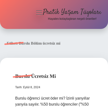
Pratik Yaşam Tüyoları
menüyü
aç
Hayatını kolaylaştıran neşeli öneriler!
Anasayfa
Gizlilik Politikası
Etiket:
Burslu Bölüm ücretsiz mi
Yasal Uyarı
Hakkımızda
Burslu Ücretsiz Mi
Tarih: Eylül 8, 2024
Burslu öğrenci ücret öder mi? İzinli yarıyıllar
yarıyıla sayılır. %50 burslu öğrenciler (”%50