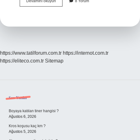
Burslu
Devamını okuyun
8 Yorum
Ücretsiz
Mi
https://www.tatilforum.com.tr
https://internot.com.tr
https://eliteco.com.tr
Sitemap
Sidebar
Son Yazılar
Boyaya katılan tiner hangisi ?
Ağustos 6, 2026
Kros koşusu kaç km ?
Ağustos 5, 2026