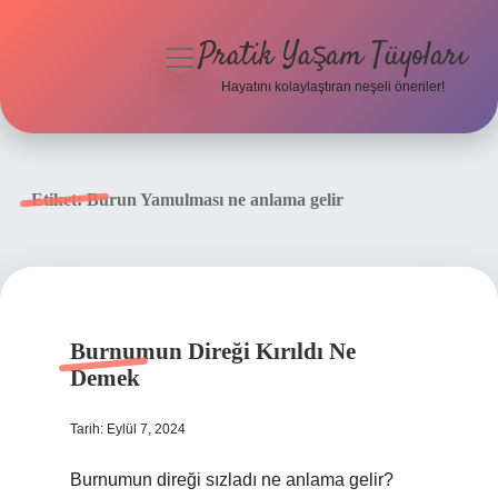
Pratik Yaşam Tüyoları
menüyü
aç
Hayatını kolaylaştıran neşeli öneriler!
Anasayfa
Gizlilik Politikası
Etiket:
Burun Yamulması ne anlama gelir
Yasal Uyarı
Hakkımızda
Burnumun Direği Kırıldı Ne
Demek
Tarih: Eylül 7, 2024
Burnumun direği sızladı ne anlama gelir?