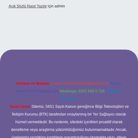
Açık Sözlü Nasıl Yazılır
için
admin
 adresi
Reklam ve İletişim:
E-mail:
backlinkpaneli@gmail.com
Teams:
forumhizmeti@gmail.com
Whatsapp: 0262 606 0 726
Telegram:
@karabul
Yasal Uyarı:
Sitemiz, 5651 Sayılı Kanun gereğince Bilgi Teknolojileri ve
İletişim Kurumu (BTK) tarafından onaylanmış bir Yer Sağlayıcı olarak
hizmet vermektedir. Bu nedenle, sitedeki içerikleri proaktif olarak
denetleme veya araştırma yükümlülüğümüz bulunmamaktadır. Ancak,
üyelerimiz yazdıkları içeriklerin sorumluluğunu taşımakta olup, siteye