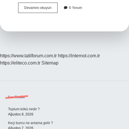
Burnumun
Devamını okuyun
6 Yorum
Direği
Kırıldı
Ne
Demek
https://www.tatilforum.com.tr
https://internot.com.tr
https://eliteco.com.tr
Sitemap
Sidebar
Son Yazılar
Toplum kökü nedir ?
Ağustos 8, 2026
Keçi burcu ne anlama gelir ?
Ağustos 7, 2026