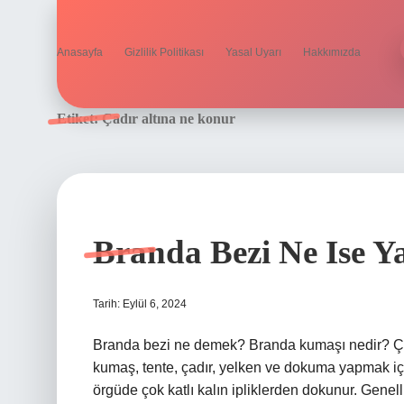
Anasayfa
Gizlilik Politikası
Yasal Uyarı
Hakkımızda
Etiket:
Çadır altına ne konur
Branda Bezi Ne Ise Y
Tarih: Eylül 6, 2024
Branda bezi ne demek? Branda kumaşı nedir? Çad
kumaş, tente, çadır, yelken ve dokuma yapmak için
örgüde çok katlı kalın ipliklerden dokunur. Genell