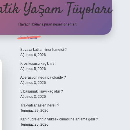
atik Yaşam Tüyoları
Hayatını kolaylaştıran neşeli öneriler!
Sidebar
Son Yazılar
tulipbet giriş adresi
Boyaya katılan tiner hangisi ?
Ağustos 6, 2026
Kros koşusu kaç km ?
Ağustos 5, 2026
Aberasyon nedir patolojide ?
Ağustos 3, 2026
5 basamaklı sayı kaç olur ?
Ağustos 3, 2026
Trakyalılar aslen nereli ?
Temmuz 29, 2026
Kan hücrelerinin yüksek olması ne anlama gelir ?
Temmuz 25, 2026