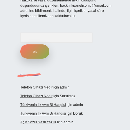
Hukuka ve yasal düzenlemelere aykırı olduğunu
düşündüğünüz içerikleri,
backlinkpanelicomtr@gmail.com
adresine bildirmeniz halinde, ilgili içerikler yasal süre
içerisinde sitemizden kaldırılacaktır.
Arama
Son yorumlar
Telefon Cihazı Nedir
için
admin
Telefon Cihazı Nedir
için
Sarsılmaz
Türkiyenin Ilk Avm Si Hangisi
için
admin
Türkiyenin Ilk Avm Si Hangisi
için
Doruk
Açık Sözlü Nasıl Yazılır
için
admin