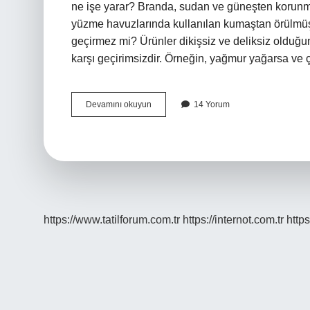
ne işe yarar? Branda, sudan ve güneşten korunmak
yüzme havuzlarında kullanılan kumaştan örülmüş b
geçirmez mi? Ürünler dikişsiz ve deliksiz olduğu
karşı geçirimsizdir. Örneğin, yağmur yağarsa ve
Branda
Devamını okuyun
14 Yorum
Bezi
Ne
Ise
Yarar
https://www.tatilforum.com.tr
https://internot.com.tr
https