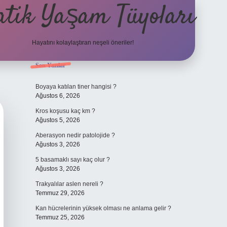
atik Yaşam Tüyoları
Hayatını kolaylaştıran neşeli öneriler!
Sidebar
Son Yazılar
tulipbet giriş adresi
Boyaya katılan tiner hangisi ?
Ağustos 6, 2026
Kros koşusu kaç km ?
Ağustos 5, 2026
Aberasyon nedir patolojide ?
Ağustos 3, 2026
5 basamaklı sayı kaç olur ?
Ağustos 3, 2026
Trakyalılar aslen nereli ?
Temmuz 29, 2026
Kan hücrelerinin yüksek olması ne anlama gelir ?
Temmuz 25, 2026