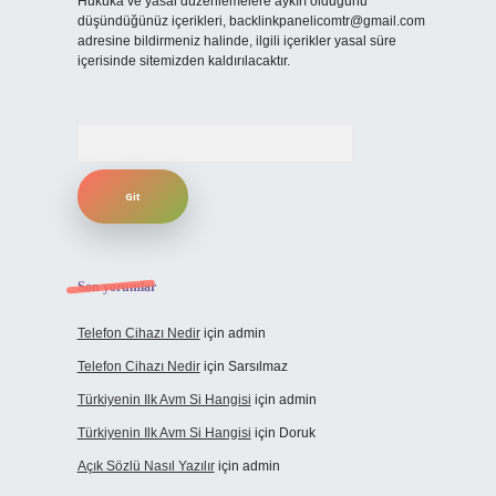
Hukuka ve yasal düzenlemelere aykırı olduğunu
düşündüğünüz içerikleri,
backlinkpanelicomtr@gmail.com
adresine bildirmeniz halinde, ilgili içerikler yasal süre
içerisinde sitemizden kaldırılacaktır.
Arama
Son yorumlar
Telefon Cihazı Nedir
için
admin
Telefon Cihazı Nedir
için
Sarsılmaz
Türkiyenin Ilk Avm Si Hangisi
için
admin
Türkiyenin Ilk Avm Si Hangisi
için
Doruk
Açık Sözlü Nasıl Yazılır
için
admin