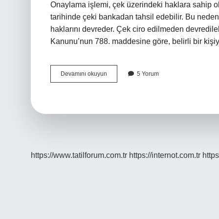
Onaylama işlemi, çek üzerindeki haklara sahip ola
tarihinde çeki bankadan tahsil edebilir. Bu neden
haklarını devreder. Çek ciro edilmeden devredi
Kanunu’nun 788. maddesine göre, belirli bir ki
Bir
Devamını okuyun
5 Yorum
Çek
En
Fazla
Kaç
Kez
Ciro
Edilir
https://www.tatilforum.com.tr
https://internot.com.tr
https