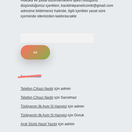
Hukuka ve yasal düzenlemelere aykırı olduğunu
düşündüğünüz içerikleri,
backlinkpanelicomtr@gmail.com
adresine bildirmeniz halinde, ilgili içerikler yasal süre
içerisinde sitemizden kaldırılacaktır.
Arama
Son yorumlar
Telefon Cihazı Nedir
için
admin
Telefon Cihazı Nedir
için
Sarsılmaz
Türkiyenin Ilk Avm Si Hangisi
için
admin
Türkiyenin Ilk Avm Si Hangisi
için
Doruk
Açık Sözlü Nasıl Yazılır
için
admin