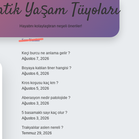
atik Yaşam Tüyoları
Hayatını kolaylaştıran neşeli öneriler!
Sidebar
Son Yazılar
tulipbet giriş adresi
Keçi burcu ne anlama gelir ?
Ağustos 7, 2026
Boyaya katılan tiner hangisi ?
Ağustos 6, 2026
Kros koşusu kaç km ?
Ağustos 5, 2026
Aberasyon nedir patolojide ?
Ağustos 3, 2026
5 basamaklı sayı kaç olur ?
Ağustos 3, 2026
Trakyalılar aslen nereli ?
Temmuz 29, 2026