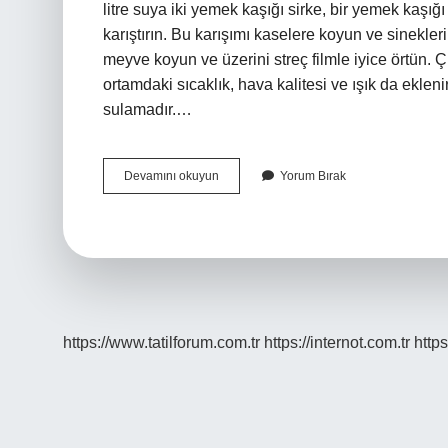
litre suya iki yemek kaşığı sirke, bir yemek kaşığ
karıştırın. Bu karışımı kaselere koyun ve sinekleri
meyve koyun ve üzerini streç filmle iyice örtün.
ortamdaki sıcaklık, hava kalitesi ve ışık da ekleni
sulamadır.…
Çiçeklerdeki
Devamını okuyun
Yorum Bırak
Sineği
Ne
Öldürür
https://www.tatilforum.com.tr
https://internot.com.tr
https