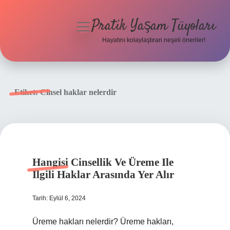
Pratik Yaşam Tüyoları
menüyü
aç
Hayatını kolaylaştıran neşeli öneriler!
Anasayfa
Gizlilik Politikası
Etiket:
Cinsel haklar nelerdir
Yasal Uyarı
Hakkımızda
Hangisi Cinsellik Ve Üreme Ile
Ilgili Haklar Arasında Yer Alır
Tarih: Eylül 6, 2024
Üreme hakları nelerdir? Üreme hakları,