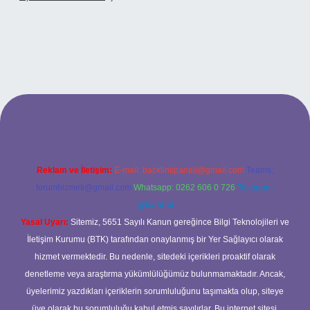
 adresi
Reklam ve İletişim:
E-mail:
backlinkpaneli@gmail.com
Teams:
forumhizmeti@gmail.com
Whatsapp: 0262 606 0 726
Telegram:
@karabul
Yasal Uyarı:
Sitemiz, 5651 Sayılı Kanun gereğince Bilgi Teknolojileri ve
İletişim Kurumu (BTK) tarafından onaylanmış bir Yer Sağlayıcı olarak
hizmet vermektedir. Bu nedenle, sitedeki içerikleri proaktif olarak
denetleme veya araştırma yükümlülüğümüz bulunmamaktadır. Ancak,
üyelerimiz yazdıkları içeriklerin sorumluluğunu taşımakta olup, siteye
üye olarak bu sorumluluğu kabul etmiş sayılırlar. Bu internet sitesi,