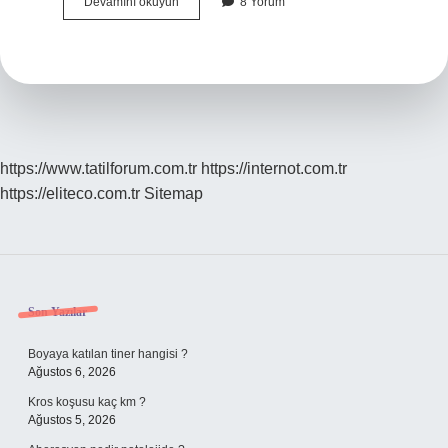
Hangisi
Devamını okuyun
8 Yorum
Cinsellik
Ve
Üreme
Ile
Ilgili
Haklar
Arasında
Yer
Alır
https://www.tatilforum.com.tr
https://internot.com.tr
https://eliteco.com.tr
Sitemap
Sidebar
Son Yazılar
Boyaya katılan tiner hangisi ?
Ağustos 6, 2026
Kros koşusu kaç km ?
Ağustos 5, 2026