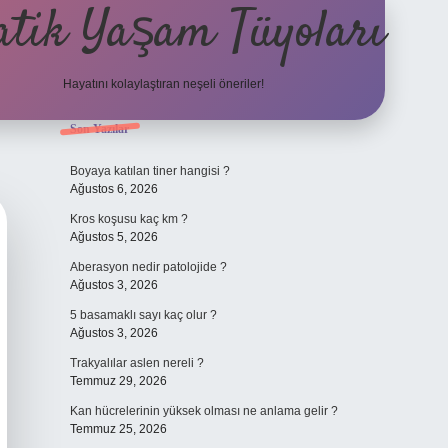
atik Yaşam Tüyoları
Hayatını kolaylaştıran neşeli öneriler!
Sidebar
Son Yazılar
tulipbet giriş adresi
Boyaya katılan tiner hangisi ?
Ağustos 6, 2026
Kros koşusu kaç km ?
Ağustos 5, 2026
Aberasyon nedir patolojide ?
Ağustos 3, 2026
5 basamaklı sayı kaç olur ?
Ağustos 3, 2026
Trakyalılar aslen nereli ?
Temmuz 29, 2026
Kan hücrelerinin yüksek olması ne anlama gelir ?
Temmuz 25, 2026