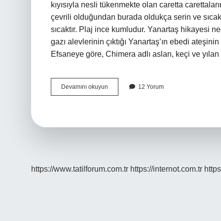
kıyısıyla nesli tükenmekte olan caretta carettaları
çevrili olduğundan burada oldukça serin ve sıcak 
sıcaktır. Plaj ince kumludur. Yanartaş hikayesi 
gazı alevlerinin çıktığı Yanartaş’ın ebedi ateşin
Efsaneye göre, Chimera adlı aslan, keçi ve yılan
Çıralının
Devamını okuyun
12 Yorum
Adı
Nereden
Gelmiştir
https://www.tatilforum.com.tr
https://internot.com.tr
https