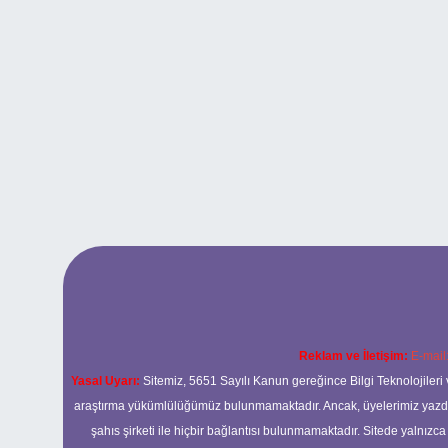
Reklam ve İletişim:
E-mail
Yasal Uyarı:
Sitemiz, 5651 Sayılı Kanun gereğince Bilgi Teknolojileri 
araştırma yükümlülüğümüz bulunmamaktadır. Ancak, üyelerimiz yazdıkla
şahıs şirketi ile hiçbir bağlantısı bulunmamaktadır. Sitede yalnızc