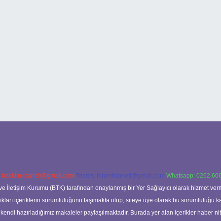
:
backlinkpaneli@gmail.com
Teams:
forumhizmeti@gmail.com
Whatsapp: 0262 606
ve İletişim Kurumu (BTK) tarafından onaylanmış bir Yer Sağlayıcı olarak hizmet verm
rı içeriklerin sorumluluğunu taşımakta olup, siteye üye olarak bu sorumluluğu kabul
a kendi hazırladığımız makaleler paylaşılmaktadır. Burada yer alan içerikler haber 