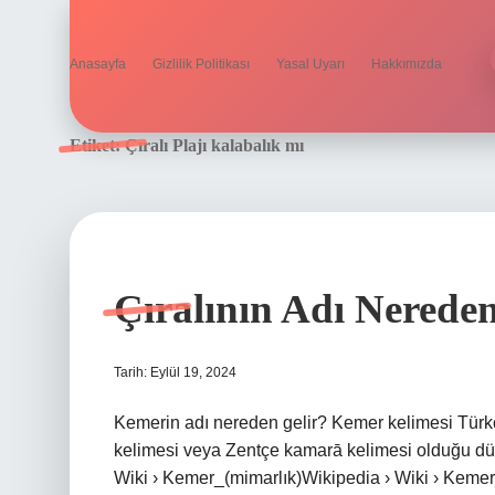
Anasayfa
Gizlilik Politikası
Yasal Uyarı
Hakkımızda
Etiket:
Çıralı Plajı kalabalık mı
Çıralının Adı Nereden
Tarih: Eylül 19, 2024
Kemerin adı nereden gelir? Kemer kelimesi Türkçe’ye 
kelimesi veya Zentçe kamarā kelimesi olduğu dü
Wiki › Kemer_(mimarlık)Wikipedia › Wiki › Kemer_