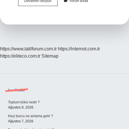
Data
Devamını okuyun
Yorum Bırak
Augmentation
Ne
Işe
Yarar
https://www.tatilforum.com.tr
https://internot.com.tr
https://eliteco.com.tr
Sitemap
Sidebar
Son Yazılar
Toplum kökü nedir ?
Ağustos 8, 2026
Keçi burcu ne anlama gelir ?
Ağustos 7, 2026