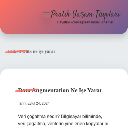
Pratik Yaşam Tüyoları
menüyü
aç
Hayatını kolaylaştıran neşeli öneriler!
Anasayfa
Gizlilik Politikası
Etiket:
Data ne işe yarar
Yasal Uyarı
Hakkımızda
Data Augmentation Ne Işe Yarar
Tarih: Eylül 24, 2024
Veri çoğaltma nedir? Bilgisayar biliminde,
veri çoğaltma, verilerin yinelenen kopyalarını