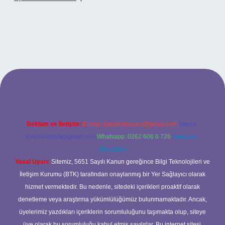
 adresi
Reklam ve İletişim:
E-mail:
backlinkpaneli@gmail.com
Teams:
forumhizmeti@gmail.com
Whatsapp: 0262 606 0 726
Telegram:
@karabul
Yasal Uyarı:
Sitemiz, 5651 Sayılı Kanun gereğince Bilgi Teknolojileri ve
İletişim Kurumu (BTK) tarafından onaylanmış bir Yer Sağlayıcı olarak
hizmet vermektedir. Bu nedenle, sitedeki içerikleri proaktif olarak
denetleme veya araştırma yükümlülüğümüz bulunmamaktadır. Ancak,
üyelerimiz yazdıkları içeriklerin sorumluluğunu taşımakta olup, siteye
üye olarak bu sorumluluğu kabul etmiş sayılırlar. Bu internet sitesi,