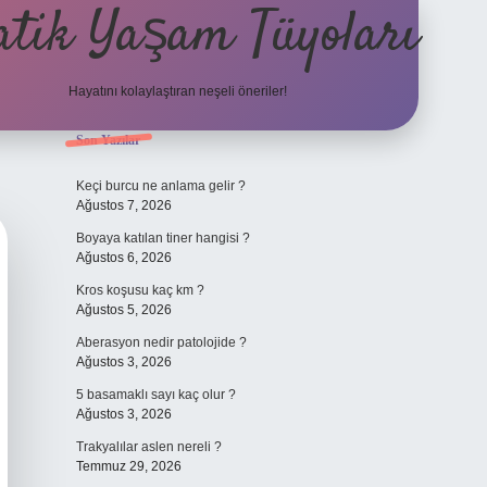
atik Yaşam Tüyoları
Hayatını kolaylaştıran neşeli öneriler!
Sidebar
Son Yazılar
tulipbet giriş adresi
Keçi burcu ne anlama gelir ?
Ağustos 7, 2026
Boyaya katılan tiner hangisi ?
Ağustos 6, 2026
Kros koşusu kaç km ?
Ağustos 5, 2026
Aberasyon nedir patolojide ?
Ağustos 3, 2026
5 basamaklı sayı kaç olur ?
Ağustos 3, 2026
Trakyalılar aslen nereli ?
Temmuz 29, 2026