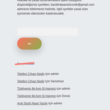
Hukuka ve yasal düzenlemelere aykırı olduğunu
düşündüğünüz içerikleri,
backlinkpanelicomtr@gmail.com
adresine bildirmeniz halinde, ilgili içerikler yasal süre
içerisinde sitemizden kaldırılacaktır.
Arama
Son yorumlar
Telefon Cihazı Nedir
için
admin
Telefon Cihazı Nedir
için
Sarsılmaz
Türkiyenin Ilk Avm Si Hangisi
için
admin
Türkiyenin Ilk Avm Si Hangisi
için
Doruk
Açık Sözlü Nasıl Yazılır
için
admin