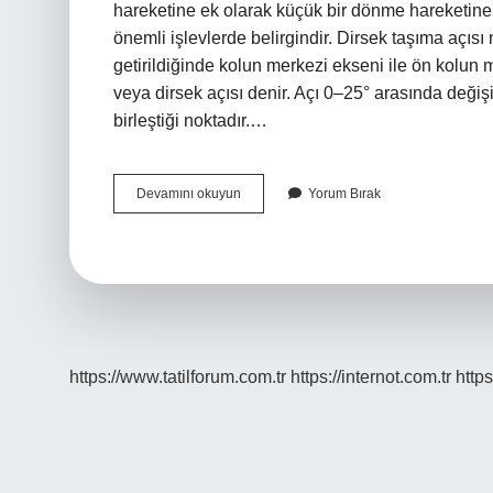
hareketine ek olarak küçük bir dönme hareketine 
önemli işlevlerde belirgindir. Dirsek taşıma açıs
getirildiğinde kolun merkezi ekseni ile ön kolun 
veya dirsek açısı denir. Açı 0–25° arasında değişi
birleştiği noktadır.…
Dirsek
Devamını okuyun
Yorum Bırak
Eklemi
Kaç
Derece
Fleksiyon
Yapar
https://www.tatilforum.com.tr
https://internot.com.tr
https