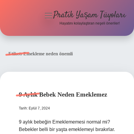
Pratik Yaşam Tüyoları
menüyü
aç
Hayatını kolaylaştıran neşeli öneriler!
Anasayfa
Gizlilik Politikası
Etiket:
Emekleme neden önemli
Yasal Uyarı
Hakkımızda
9 Aylık Bebek Neden Emeklemez
Tarih: Eylül 7, 2024
9 aylık bebeğin Emeklememesi normal mi?
Bebekler belli bir yaşta emeklemeyi bırakırlar.