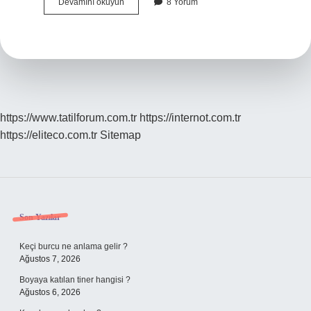
9
Devamını okuyun
8 Yorum
Aylık
Bebek
Neden
Emeklemez
https://www.tatilforum.com.tr
https://internot.com.tr
https://eliteco.com.tr
Sitemap
Sidebar
Son Yazılar
Keçi burcu ne anlama gelir ?
Ağustos 7, 2026
Boyaya katılan tiner hangisi ?
Ağustos 6, 2026