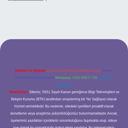
 adresi
Reklam ve İletişim:
E-mail:
backlinkpaneli@gmail.com
Teams:
forumhizmeti@gmail.com
Whatsapp: 0262 606 0 726
Telegram:
@karabul
Yasal Uyarı:
Sitemiz, 5651 Sayılı Kanun gereğince Bilgi Teknolojileri ve
İletişim Kurumu (BTK) tarafından onaylanmış bir Yer Sağlayıcı olarak
hizmet vermektedir. Bu nedenle, sitedeki içerikleri proaktif olarak
denetleme veya araştırma yükümlülüğümüz bulunmamaktadır. Ancak,
üyelerimiz yazdıkları içeriklerin sorumluluğunu taşımakta olup, siteye
üye olarak bu sorumluluğu kabul etmiş sayılırlar. Bu internet sitesi,