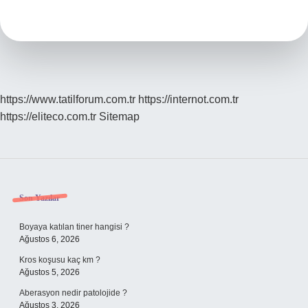
Daha
Lezzetli
https://www.tatilforum.com.tr
https://internot.com.tr
https://eliteco.com.tr
Sitemap
Sidebar
Son Yazılar
Boyaya katılan tiner hangisi ?
Ağustos 6, 2026
Kros koşusu kaç km ?
Ağustos 5, 2026
Aberasyon nedir patolojide ?
Ağustos 3, 2026