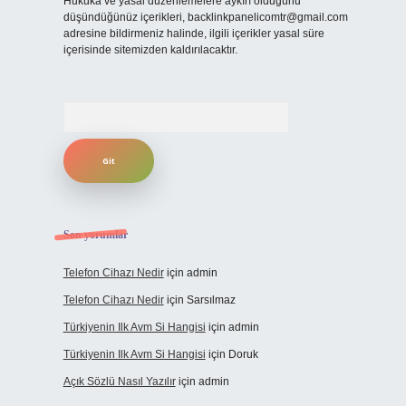
Hukuka ve yasal düzenlemelere aykırı olduğunu
düşündüğünüz içerikleri,
backlinkpanelicomtr@gmail.com
adresine bildirmeniz halinde, ilgili içerikler yasal süre
içerisinde sitemizden kaldırılacaktır.
Arama
Son yorumlar
Telefon Cihazı Nedir
için
admin
Telefon Cihazı Nedir
için
Sarsılmaz
Türkiyenin Ilk Avm Si Hangisi
için
admin
Türkiyenin Ilk Avm Si Hangisi
için
Doruk
Açık Sözlü Nasıl Yazılır
için
admin