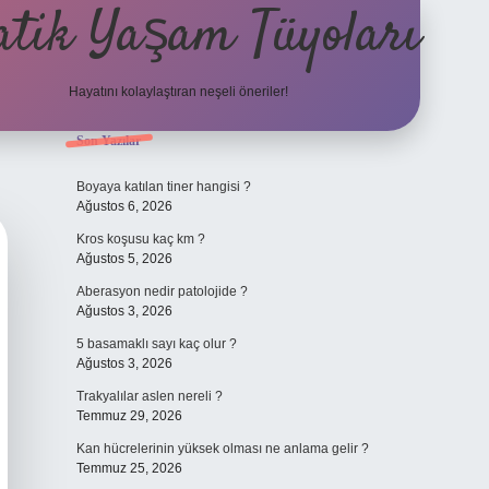
atik Yaşam Tüyoları
Hayatını kolaylaştıran neşeli öneriler!
Sidebar
Son Yazılar
tulipbet giriş adresi
Boyaya katılan tiner hangisi ?
Ağustos 6, 2026
Kros koşusu kaç km ?
Ağustos 5, 2026
Aberasyon nedir patolojide ?
Ağustos 3, 2026
5 basamaklı sayı kaç olur ?
Ağustos 3, 2026
Trakyalılar aslen nereli ?
Temmuz 29, 2026
Kan hücrelerinin yüksek olması ne anlama gelir ?
Temmuz 25, 2026