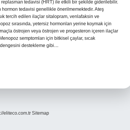
eplasman tedavisi (HRT) ile etkili bir şekilde giderilebilir.
hormon tedavisi genellikle önerilmemektedir. Ateş
ık tercih edilen ilaçlar sitalopram, venlafaksin ve
nopoz sırasında, yetersiz hormonları yerine koymak için
maçla östrojen veya östrojen ve progesteron içeren ilaçlar
 Menopoz semptomları için bitkisel çaylar, sıcak
n dengesini destekleme gibi…
://eliteco.com.tr
Sitemap