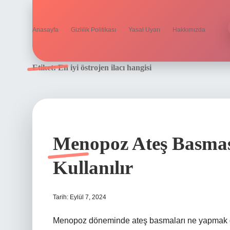
Anasayfa
Gizlilik Politikası
Yasal Uyarı
Hakkımızda
Etiket:
En iyi östrojen ilacı hangisi
Menopoz Ateş Basması
Kullanılır
Tarih: Eylül 7, 2024
Menopoz döneminde ateş basmaları ne yapmak g