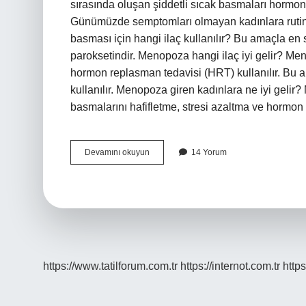
sırasında oluşan şiddetli sıcak basmaları hormon r
Günümüzde semptomları olmayan kadınlara rutin 
basması için hangi ilaç kullanılır? Bu amaçla en s
paroksetindir. Menopoza hangi ilaç iyi gelir? Me
hormon replasman tedavisi (HRT) kullanılır. Bu a
kullanılır. Menopoza giren kadınlara ne iyi gelir?
basmalarını hafifletme, stresi azaltma ve hormo
Menopoz
Devamını okuyun
14 Yorum
Ateş
Basması
Için
Hangi
Ilaç
Kullanılır
https://www.tatilforum.com.tr
https://internot.com.tr
https