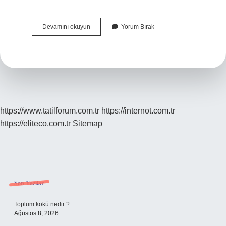
Sivas
Devamını okuyun
Yorum Bırak
Ilbeyliler
Nereden
Gelmiştir
https://www.tatilforum.com.tr
https://internot.com.tr
https://eliteco.com.tr
Sitemap
Sidebar
Son Yazılar
Toplum kökü nedir ?
Ağustos 8, 2026