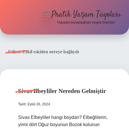
Pratik Yaşam Tüyoları
menüyü
aç
Hayatını kolaylaştıran neşeli öneriler!
Anasayfa
Gizlilik Politikası
Etiket:
Eskil eskiden nereye bağlıydı
Yasal Uyarı
Hakkımızda
Sivas Ilbeyliler Nereden Gelmiştir
Tarih: Eylül 26, 2024
Sivas Elbeyliler hangi boydan? Elbeğlilerin,
yirmi dört Oğuz boyunun Bozok kolunun