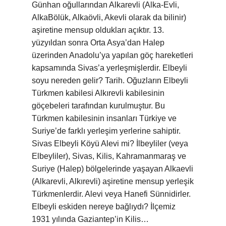
Günhan oğullarından Alkarevli (Alka-Evli,
AlkaBölük, Alkaövli, Akevli olarak da bilinir)
aşiretine mensup oldukları açıktır. 13.
yüzyıldan sonra Orta Asya’dan Halep
üzerinden Anadolu’ya yapılan göç hareketleri
kapsamında Sivas’a yerleşmişlerdir. Elbeyli
soyu nereden gelir? Tarih. Oğuzların Elbeyli
Türkmen kabilesi Alkırevli kabilesinin
göçebeleri tarafından kurulmuştur. Bu
Türkmen kabilesinin insanları Türkiye ve
Suriye’de farklı yerleşim yerlerine sahiptir.
Sivas Elbeyli Köyü Alevi mi? İlbeyliler (veya
Elbeyliler), Sivas, Kilis, Kahramanmaraş ve
Suriye (Halep) bölgelerinde yaşayan Alkaevli
(Alkarevli, Alkırevli) aşiretine mensup yerleşik
Türkmenlerdir. Alevi veya Hanefi Sünnidirler.
Elbeyli eskiden nereye bağlıydı? İlçemiz
1931 yılında Gaziantep’in Kilis…