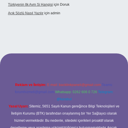
Türkiyenin Ilk Avm Si Hangisi
için
Doruk
Açık Sözlü Nasıl Yazılır
için
admin
adresi
Reklam ve İletişim:
E-mail:
backlinkpaneli@gmail.com
Teams:
forumhizmeti@gmail.com
Whatsapp: 0262 606 0 726
Telegram:
@karabul
Yasal Uyarı:
Sitemiz, 5651 Sayılı Kanun gereğince Bilgi Teknolojileri ve
İletişim Kurumu (BTK) tarafından onaylanmış bir Yer Sağlayıcı olarak
hizmet vermektedir. Bu nedenle, sitedeki içerikleri proaktif olarak
denetleme veya araştırma yükümlülüğümüz bulunmamaktadır. Ancak,