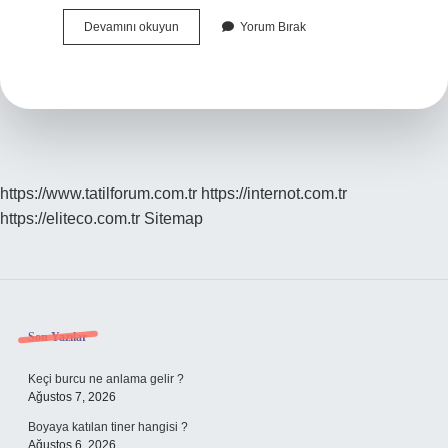
Gözün
Devamını okuyun
Yorum Bırak
Önünde
Renkli
Dalgalanmalar
Neden
Olur
https://www.tatilforum.com.tr
https://internot.com.tr
https://eliteco.com.tr
Sitemap
Sidebar
Son Yazılar
Keçi burcu ne anlama gelir ?
Ağustos 7, 2026
Boyaya katılan tiner hangisi ?
Ağustos 6, 2026