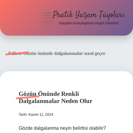
Pratik Yaşam Tüyoları
menüyü
aç
Hayatını kolaylaştıran neşeli öneriler!
Anasayfa
Gizlilik Politikası
Etiket:
Gözün önünde dalgalanmalar nasıl geçer
Yasal Uyarı
Hakkımızda
Gözün Önünde Renkli
Dalgalanmalar Neden Olur
Tarih: Kasım 11, 2024
Gözde dalgalanma neyin belirtisi olabilir?