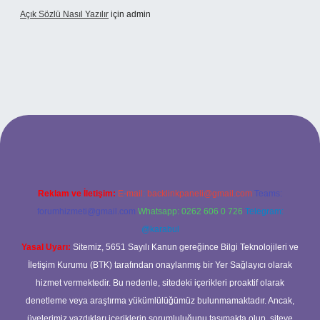
Açık Sözlü Nasıl Yazılır
için
admin
 adresi
Reklam ve İletişim:
E-mail:
backlinkpaneli@gmail.com
Teams:
forumhizmeti@gmail.com
Whatsapp: 0262 606 0 726
Telegram:
@karabul
Yasal Uyarı:
Sitemiz, 5651 Sayılı Kanun gereğince Bilgi Teknolojileri ve
İletişim Kurumu (BTK) tarafından onaylanmış bir Yer Sağlayıcı olarak
hizmet vermektedir. Bu nedenle, sitedeki içerikleri proaktif olarak
denetleme veya araştırma yükümlülüğümüz bulunmamaktadır. Ancak,
üyelerimiz yazdıkları içeriklerin sorumluluğunu taşımakta olup, siteye