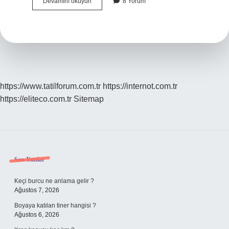
Hangisi
Devamını okuyun
8 Yorum
Cinsellik
Ve
Üreme
Ile
Ilgili
Haklar
Arasında
Yer
Alır
https://www.tatilforum.com.tr
https://internot.com.tr
https://eliteco.com.tr
Sitemap
Sidebar
Son Yazılar
Keçi burcu ne anlama gelir ?
Ağustos 7, 2026
Boyaya katılan tiner hangisi ?
Ağustos 6, 2026