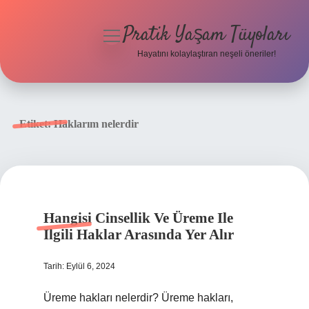
Pratik Yaşam Tüyoları
menüyü
aç
Hayatını kolaylaştıran neşeli öneriler!
Anasayfa
Gizlilik Politikası
Etiket:
Haklarım nelerdir
Yasal Uyarı
Hakkımızda
Hangisi Cinsellik Ve Üreme Ile
Ilgili Haklar Arasında Yer Alır
Tarih: Eylül 6, 2024
Üreme hakları nelerdir? Üreme hakları,