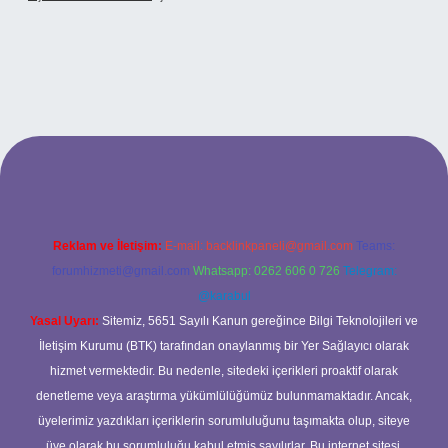
adresi
Reklam ve İletişim:
E-mail:
backlinkpaneli@gmail.com
Teams:
forumhizmeti@gmail.com
Whatsapp: 0262 606 0 726
Telegram:
@karabul
Yasal Uyarı:
Sitemiz, 5651 Sayılı Kanun gereğince Bilgi Teknolojileri ve
İletişim Kurumu (BTK) tarafından onaylanmış bir Yer Sağlayıcı olarak
hizmet vermektedir. Bu nedenle, sitedeki içerikleri proaktif olarak
denetleme veya araştırma yükümlülüğümüz bulunmamaktadır. Ancak,
üyelerimiz yazdıkları içeriklerin sorumluluğunu taşımakta olup, siteye
üye olarak bu sorumluluğu kabul etmiş sayılırlar. Bu internet sitesi,