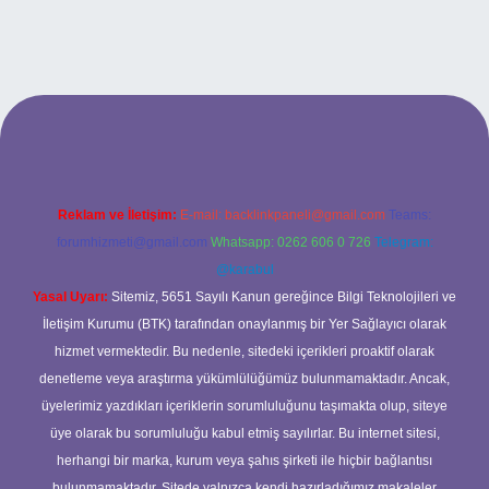
 adresi
Reklam ve İletişim:
E-mail:
backlinkpaneli@gmail.com
Teams:
forumhizmeti@gmail.com
Whatsapp: 0262 606 0 726
Telegram:
@karabul
Yasal Uyarı:
Sitemiz, 5651 Sayılı Kanun gereğince Bilgi Teknolojileri ve
İletişim Kurumu (BTK) tarafından onaylanmış bir Yer Sağlayıcı olarak
hizmet vermektedir. Bu nedenle, sitedeki içerikleri proaktif olarak
denetleme veya araştırma yükümlülüğümüz bulunmamaktadır. Ancak,
üyelerimiz yazdıkları içeriklerin sorumluluğunu taşımakta olup, siteye
üye olarak bu sorumluluğu kabul etmiş sayılırlar. Bu internet sitesi,
herhangi bir marka, kurum veya şahıs şirketi ile hiçbir bağlantısı
bulunmamaktadır. Sitede yalnızca kendi hazırladığımız makaleler