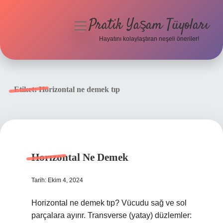
Pratik Yaşam Tüyoları
menüyü
aç
Hayatını kolaylaştıran neşeli öneriler!
Anasayfa
Gizlilik Politikası
Etiket:
Horizontal ne demek tıp
Yasal Uyarı
Hakkımızda
Horızontal Ne Demek
Tarih: Ekim 4, 2024
Horizontal ne demek tıp? Vücudu sağ ve sol
parçalara ayırır. Transverse (yatay) düzlemler: