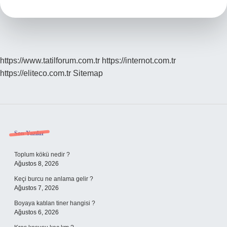
https://www.tatilforum.com.tr
https://internot.com.tr
https://eliteco.com.tr
Sitemap
Sidebar
Son Yazılar
Toplum kökü nedir ?
Ağustos 8, 2026
Keçi burcu ne anlama gelir ?
Ağustos 7, 2026
Boyaya katılan tiner hangisi ?
Ağustos 6, 2026