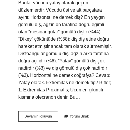
Bunlar vücudu yatay olarak geçen
düzlemlerdir. Vücudu üst ve alt parçalara
ayırır. Horizontal ne demek diş? En yaygın
gömülü diş, ağzın ön tarafına doğru eğimli
olan “mesioangular” gömülü diştir (%44).
“Dikey” çöküntüde (%38); diş diş etine doğru
hareket etmiştir ancak tam olarak sürmemiştir.
Distoangular gömülü diş, ağzın arka tarafına
doğru açılıdır (%6). “Yatay” gömülü diş çok
nadirdir (%3) ve diş gömülü diş çok nadirdir
(%3). Horizontal ne demek coğrafya? Cevap:
Yatay olarak. Extremitas ne demek tıp? Bitler;
1. Extremitas Proximalis; Ucun en çıkıntılı
kısmına olecranon denir. Bu…
Horızontal
Devamını okuyun
Yorum Bırak
Ne
Demek