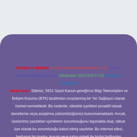
adresi
Reklam ve İletişim:
E-mail:
backlinkpaneli@gmail.com
Teams:
forumhizmeti@gmail.com
Whatsapp: 0262 606 0 726
Telegram:
@karabul
Yasal Uyarı:
Sitemiz, 5651 Sayılı Kanun gereğince Bilgi Teknolojileri ve
İletişim Kurumu (BTK) tarafından onaylanmış bir Yer Sağlayıcı olarak
hizmet vermektedir. Bu nedenle, sitedeki içerikleri proaktif olarak
denetleme veya araştırma yükümlülüğümüz bulunmamaktadır. Ancak,
üyelerimiz yazdıkları içeriklerin sorumluluğunu taşımakta olup, siteye
üye olarak bu sorumluluğu kabul etmiş sayılırlar. Bu internet sitesi,
herhangi bir marka, kurum veya şahıs şirketi ile hiçbir bağlantısı