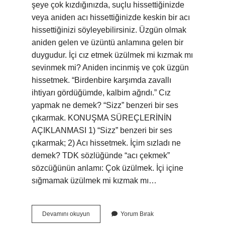
şeye çok kızdığınızda, suçlu hissettiğinizde
veya aniden acı hissettiğinizde keskin bir acı
hissettiğinizi söyleyebilirsiniz. Üzgün ​​olmak
aniden gelen ve üzüntü anlamına gelen bir
duygudur. İçi cız etmek üzülmek mi kızmak mı
sevinmek mi? Aniden incinmiş ve çok üzgün
hissetmek. “Birdenbire karşımda zavallı
ihtiyarı gördüğümde, kalbim ağrıdı.” Cız
yapmak ne demek? “Sizz” benzeri bir ses
çıkarmak. KONUŞMA SÜREÇLERİNİN
AÇIKLANMASI 1) “Sizz” benzeri bir ses
çıkarmak; 2) Acı hissetmek. İçim sızladı ne
demek? TDK sözlüğünde “acı çekmek”
sözcüğünün anlamı: Çok üzülmek. İçi içine
sığmamak üzülmek mi kızmak mı…
Içim
Devamını okuyun
Yorum Bırak
Cız