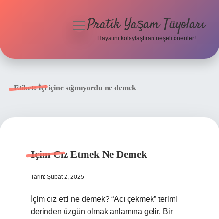
Pratik Yaşam Tüyoları
menüyü
aç
Hayatını kolaylaştıran neşeli öneriler!
Anasayfa
Gizlilik Politikası
Etiket:
İçi içine sığmıyordu ne demek
Yasal Uyarı
Hakkımızda
Içim Cız Etmek Ne Demek
Tarih: Şubat 2, 2025
İçim cız etti ne demek? “Acı çekmek” terimi
derinden üzgün olmak anlamına gelir. Bir