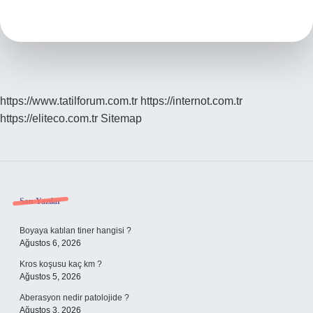
Etmek
Ne
Demek
https://www.tatilforum.com.tr
https://internot.com.tr
https://eliteco.com.tr
Sitemap
Sidebar
Son Yazılar
Boyaya katılan tiner hangisi ?
Ağustos 6, 2026
Kros koşusu kaç km ?
Ağustos 5, 2026
Aberasyon nedir patolojide ?
Ağustos 3, 2026