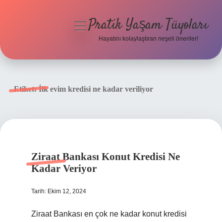
Pratik Yaşam Tüyoları
menüyü
aç
Hayatını kolaylaştıran neşeli öneriler!
Anasayfa
Gizlilik Politikası
Etiket:
İlk evim kredisi ne kadar veriliyor
Yasal Uyarı
Hakkımızda
Ziraat Bankası Konut Kredisi Ne
Kadar Veriyor
Tarih: Ekim 12, 2024
Ziraat Bankası en çok ne kadar konut kredisi