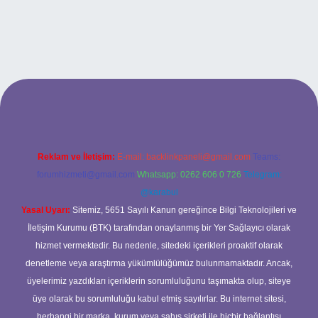
 adresi
Reklam ve İletişim:
E-mail:
backlinkpaneli@gmail.com
Teams:
forumhizmeti@gmail.com
Whatsapp: 0262 606 0 726
Telegram:
@karabul
Yasal Uyarı:
Sitemiz, 5651 Sayılı Kanun gereğince Bilgi Teknolojileri ve
İletişim Kurumu (BTK) tarafından onaylanmış bir Yer Sağlayıcı olarak
hizmet vermektedir. Bu nedenle, sitedeki içerikleri proaktif olarak
denetleme veya araştırma yükümlülüğümüz bulunmamaktadır. Ancak,
üyelerimiz yazdıkları içeriklerin sorumluluğunu taşımakta olup, siteye
üye olarak bu sorumluluğu kabul etmiş sayılırlar. Bu internet sitesi,
herhangi bir marka, kurum veya şahıs şirketi ile hiçbir bağlantısı