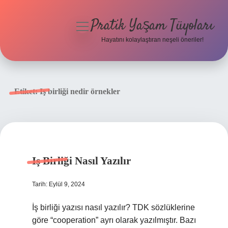
Pratik Yaşam Tüyoları
menüyü
aç
Hayatını kolaylaştıran neşeli öneriler!
Anasayfa
Gizlilik Politikası
Etiket:
Iş birliği nedir örnekler
Yasal Uyarı
Hakkımızda
Iş Birliği Nasıl Yazılır
Tarih: Eylül 9, 2024
İş birliği yazısı nasıl yazılır? TDK sözlüklerine
göre “cooperation” ayrı olarak yazılmıştır. Bazı