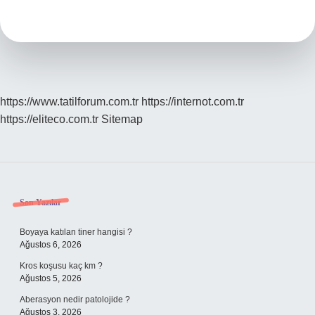
Nasıl
Yazılır
https://www.tatilforum.com.tr
https://internot.com.tr
https://eliteco.com.tr
Sitemap
Sidebar
Son Yazılar
Boyaya katılan tiner hangisi ?
Ağustos 6, 2026
Kros koşusu kaç km ?
Ağustos 5, 2026
Aberasyon nedir patolojide ?
Ağustos 3, 2026