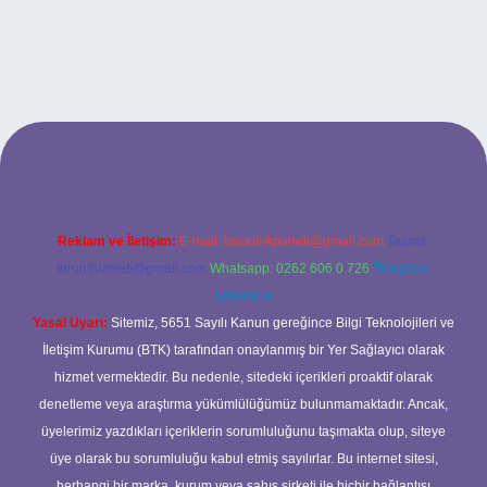
 adresi
Reklam ve İletişim:
E-mail:
backlinkpaneli@gmail.com
Teams:
forumhizmeti@gmail.com
Whatsapp: 0262 606 0 726
Telegram:
@karabul
Yasal Uyarı:
Sitemiz, 5651 Sayılı Kanun gereğince Bilgi Teknolojileri ve
İletişim Kurumu (BTK) tarafından onaylanmış bir Yer Sağlayıcı olarak
hizmet vermektedir. Bu nedenle, sitedeki içerikleri proaktif olarak
denetleme veya araştırma yükümlülüğümüz bulunmamaktadır. Ancak,
üyelerimiz yazdıkları içeriklerin sorumluluğunu taşımakta olup, siteye
üye olarak bu sorumluluğu kabul etmiş sayılırlar. Bu internet sitesi,
herhangi bir marka, kurum veya şahıs şirketi ile hiçbir bağlantısı