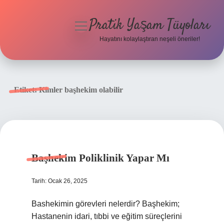
Pratik Yaşam Tüyoları
menüyü
aç
Hayatını kolaylaştıran neşeli öneriler!
Anasayfa
Gizlilik Politikası
Etiket:
Kimler başhekim olabilir
Yasal Uyarı
Hakkımızda
Başhekim Poliklinik Yapar Mı
Tarih: Ocak 26, 2025
Bashekimin görevleri nelerdir? Başhekim;
Hastanenin idari, tıbbi ve eğitim süreçlerini