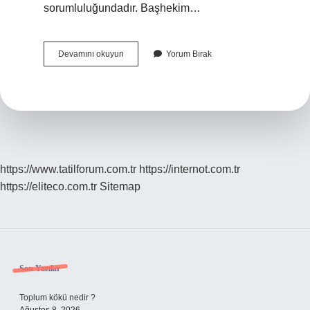
sorumluluğundadır. Başhekim…
Başhekim
Devamını okuyun
Yorum Bırak
Poliklinik
Yapar
Mı
https://www.tatilforum.com.tr
https://internot.com.tr
https://eliteco.com.tr
Sitemap
Sidebar
Son Yazılar
Toplum kökü nedir ?