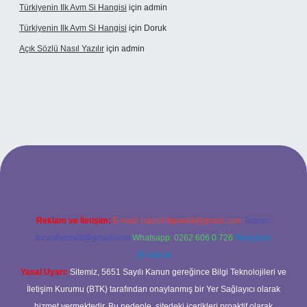
Türkiyenin Ilk Avm Si Hangisi
için
admin
Türkiyenin Ilk Avm Si Hangisi
için
Doruk
Açık Sözlü Nasıl Yazılır
için
admin
 adresi
Reklam ve İletişim:
E-mail:
backlinkpaneli@gmail.com
Teams:
forumhizmeti@gmail.com
Whatsapp: 0262 606 0 726
Telegram:
@karabul
Yasal Uyarı:
Sitemiz, 5651 Sayılı Kanun gereğince Bilgi Teknolojileri ve
İletişim Kurumu (BTK) tarafından onaylanmış bir Yer Sağlayıcı olarak
hizmet vermektedir. Bu nedenle, sitedeki içerikleri proaktif olarak