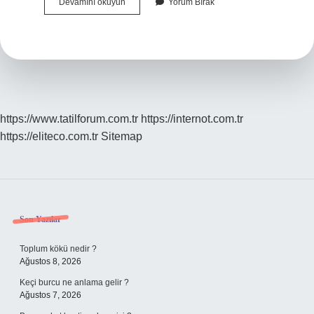
Çiğ
Devamını okuyun
Yorum Bırak
Köftenin
Içine
Neler
Girer
https://www.tatilforum.com.tr
https://internot.com.tr
https://eliteco.com.tr
Sitemap
Sidebar
Son Yazılar
Toplum kökü nedir ?
Ağustos 8, 2026
Keçi burcu ne anlama gelir ?
Ağustos 7, 2026