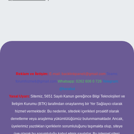
 adresi
Reklam ve İletişim:
E-mail:
backlinkpaneli@gmail.com
Teams:
forumhizmeti@gmail.com
Whatsapp: 0262 606 0 726
Telegram:
@karabul
Yasal Uyarı:
Sitemiz, 5651 Sayılı Kanun gereğince Bilgi Teknolojileri ve
İletişim Kurumu (BTK) tarafından onaylanmış bir Yer Sağlayıcı olarak
hizmet vermektedir. Bu nedenle, sitedeki içerikleri proaktif olarak
denetleme veya araştırma yükümlülüğümüz bulunmamaktadır. Ancak,
üyelerimiz yazdıkları içeriklerin sorumluluğunu taşımakta olup, siteye
üye olarak bu sorumluluğu kabul etmiş sayılırlar. Bu internet sitesi,