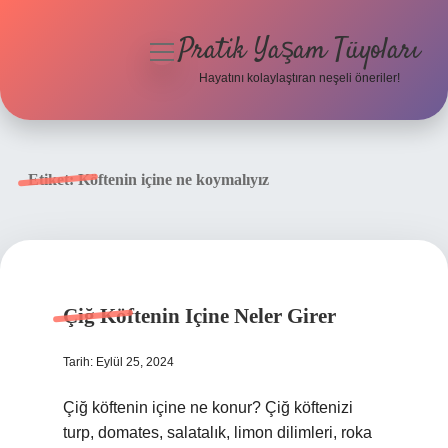
Pratik Yaşam Tüyoları
menüyü
aç
Hayatını kolaylaştıran neşeli öneriler!
Anasayfa
Gizlilik Politikası
Etiket:
Köftenin içine ne koymalıyız
Yasal Uyarı
Hakkımızda
Çiğ Köftenin Içine Neler Girer
Tarih: Eylül 25, 2024
Çiğ köftenin içine ne konur? Çiğ köftenizi
turp, domates, salatalık, limon dilimleri, roka