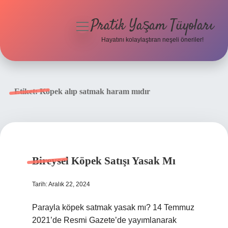
Pratik Yaşam Tüyoları
menüyü
aç
Hayatını kolaylaştıran neşeli öneriler!
Anasayfa
Gizlilik Politikası
Etiket:
Köpek alıp satmak haram mıdır
Yasal Uyarı
Hakkımızda
Bireysel Köpek Satışı Yasak Mı
Tarih: Aralık 22, 2024
Parayla köpek satmak yasak mı? 14 Temmuz
2021’de Resmi Gazete’de yayımlanarak