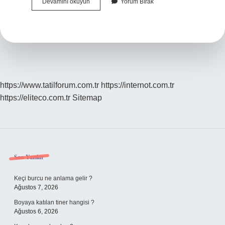
Bireysel
Devamını okuyun
Yorum Bırak
Köpek
Satışı
Yasak
Mı
https://www.tatilforum.com.tr
https://internot.com.tr
https://eliteco.com.tr
Sitemap
Sidebar
Son Yazılar
Keçi burcu ne anlama gelir ?
Ağustos 7, 2026
Boyaya katılan tiner hangisi ?
Ağustos 6, 2026