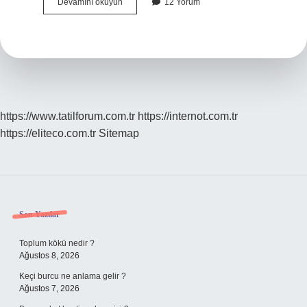
75Lik
Devamını okuyun
12 Yorum
Zıpkın
Şişi
Kaç
Cmdir
https://www.tatilforum.com.tr
https://internot.com.tr
https://eliteco.com.tr
Sitemap
Sidebar
Son Yazılar
Toplum kökü nedir ?
Ağustos 8, 2026
Keçi burcu ne anlama gelir ?
Ağustos 7, 2026