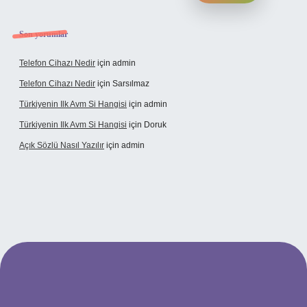
Son yorumlar
Telefon Cihazı Nedir
için
admin
Telefon Cihazı Nedir
için
Sarsılmaz
Türkiyenin Ilk Avm Si Hangisi
için
admin
Türkiyenin Ilk Avm Si Hangisi
için
Doruk
Açık Sözlü Nasıl Yazılır
için
admin
dresi