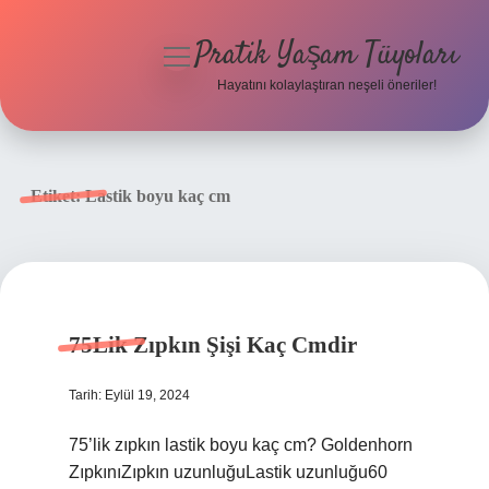
Pratik Yaşam Tüyoları
menüyü
aç
Hayatını kolaylaştıran neşeli öneriler!
Anasayfa
Gizlilik Politikası
Etiket:
Lastik boyu kaç cm
Yasal Uyarı
Hakkımızda
75Lik Zıpkın Şişi Kaç Cmdir
Tarih: Eylül 19, 2024
75’lik zıpkın lastik boyu kaç cm? Goldenhorn
ZıpkınıZıpkın uzunluğuLastik uzunluğu60