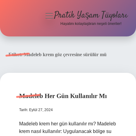
Pratik Yaşam Tüyoları
menüyü
aç
Hayatını kolaylaştıran neşeli öneriler!
Anasayfa
Gizlilik Politikası
Etiket:
Madeleb krem göz çevresine sürülür mü
Yasal Uyarı
Hakkımızda
Madeleb Her Gün Kullanılır Mı
Tarih: Eylül 27, 2024
Madeleb krem her gün kullanılır mı? Madeleb
krem ​​nasıl kullanılır: Uygulanacak bölge su