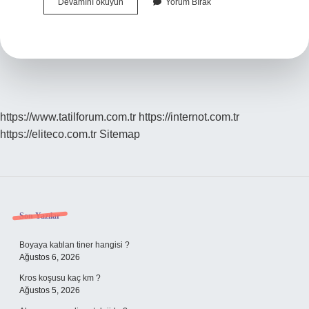
Madeleb
Devamını okuyun
Yorum Bırak
Her
Gün
Kullanılır
Mı
https://www.tatilforum.com.tr
https://internot.com.tr
https://eliteco.com.tr
Sitemap
Sidebar
Son Yazılar
Boyaya katılan tiner hangisi ?
Ağustos 6, 2026
Kros koşusu kaç km ?
Ağustos 5, 2026