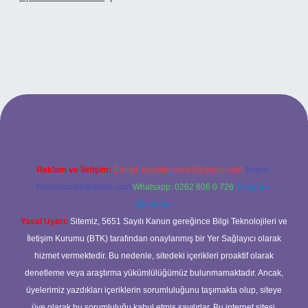
 adresi
Reklam ve İletişim:
E-mail:
backlinkpaneli@gmail.com
Teams:
forumhizmeti@gmail.com
Whatsapp: 0262 606 0 726
Telegram:
@karabul
Yasal Uyarı:
Sitemiz, 5651 Sayılı Kanun gereğince Bilgi Teknolojileri ve
İletişim Kurumu (BTK) tarafından onaylanmış bir Yer Sağlayıcı olarak
hizmet vermektedir. Bu nedenle, sitedeki içerikleri proaktif olarak
denetleme veya araştırma yükümlülüğümüz bulunmamaktadır. Ancak,
üyelerimiz yazdıkları içeriklerin sorumluluğunu taşımakta olup, siteye
üye olarak bu sorumluluğu kabul etmiş sayılırlar. Bu internet sitesi,