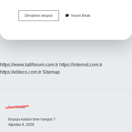
Makro
Devamını okuyun
Yorum Bırak
Sayımı
Nasıl
Yapılır
https://www.tatilforum.com.tr
https://internot.com.tr
https://eliteco.com.tr
Sitemap
Sidebar
Son Yazılar
Boyaya katılan tiner hangisi ?
Ağustos 6, 2026