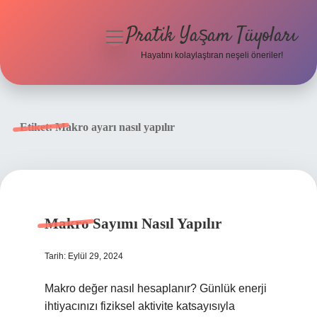
Pratik Yaşam Tüyoları
menüyü
aç
Hayatını kolaylaştıran neşeli öneriler!
Anasayfa
Gizlilik Politikası
Etiket:
Makro ayarı nasıl yapılır
Yasal Uyarı
Hakkımızda
Makro Sayımı Nasıl Yapılır
Tarih: Eylül 29, 2024
Makro değer nasıl hesaplanır? Günlük enerji
ihtiyacınızı fiziksel aktivite katsayısıyla