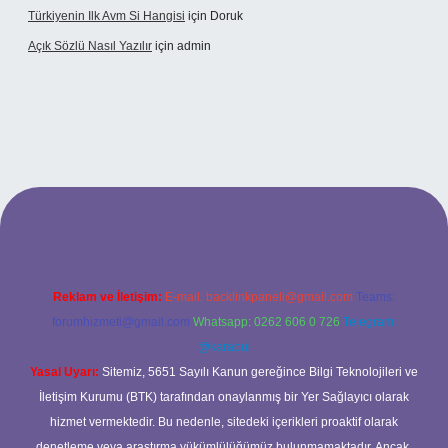
Türkiyenin Ilk Avm Si Hangisi
için
Doruk
Açık Sözlü Nasıl Yazılır
için
admin
giriş adresi
Reklam ve İletişim:
E-mail:
backlinkpaneli@gmail.com
Teams:
forumhizmeti@gmail.com
Whatsapp: 0262 606 0 726
Telegram:
@karabul
Yasal Uyarı:
Sitemiz, 5651 Sayılı Kanun gereğince Bilgi Teknolojileri ve
İletişim Kurumu (BTK) tarafından onaylanmış bir Yer Sağlayıcı olarak
hizmet vermektedir. Bu nedenle, sitedeki içerikleri proaktif olarak
denetleme veya araştırma yükümlülüğümüz bulunmamaktadır. Ancak,