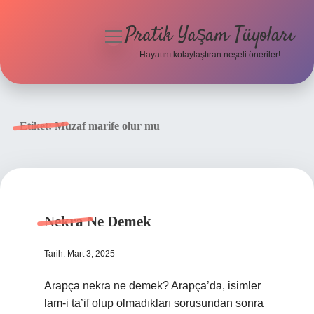
Pratik Yaşam Tüyoları
menüyü
aç
Hayatını kolaylaştıran neşeli öneriler!
Anasayfa
Gizlilik Politikası
Etiket:
Muzaf marife olur mu
Yasal Uyarı
Hakkımızda
Nekra Ne Demek
Tarih: Mart 3, 2025
Arapça nekra ne demek? Arapça’da, isimler
lam-i ta’if olup olmadıkları sorusundan sonra