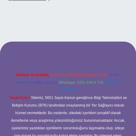
 adresi
Reklam ve İletişim:
E-mail:
backlinkpaneli@gmail.com
Teams:
forumhizmeti@gmail.com
Whatsapp: 0262 606 0 726
Telegram:
@karabul
Yasal Uyarı:
Sitemiz, 5651 Sayılı Kanun gereğince Bilgi Teknolojileri ve
İletişim Kurumu (BTK) tarafından onaylanmış bir Yer Sağlayıcı olarak
hizmet vermektedir. Bu nedenle, sitedeki içerikleri proaktif olarak
denetleme veya araştırma yükümlülüğümüz bulunmamaktadır. Ancak,
üyelerimiz yazdıkları içeriklerin sorumluluğunu taşımakta olup, siteye
üye olarak bu sorumluluğu kabul etmiş sayılırlar. Bu internet sitesi,