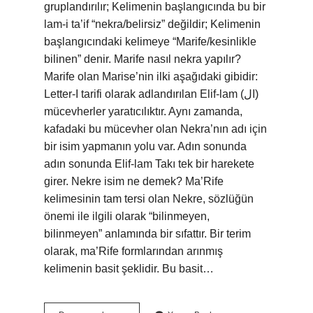
gruplandırılır; Kelimenin başlangıcında bu bir
lam-i ta’if “nekra/belirsiz” değildir; Kelimenin
başlangıcındaki kelimeye “Marife/kesinlikle
bilinen” denir. Marife nasıl nekra yapılır?
Marife olan Marise’nin ilki aşağıdaki gibidir:
Letter-I tarifi olarak adlandırılan Elif-lam (ال)
mücevherler yaratıcılıktır. Aynı zamanda,
kafadaki bu mücevher olan Nekra’nın adı için
bir isim yapmanın yolu var. Adın sonunda
adın sonunda Elif-lam Takı tek bir harekete
girer. Nekre isim ne demek? Ma’Rife
kelimesinin tam tersi olan Nekre, sözlüğün
önemi ile ilgili olarak “bilinmeyen,
bilinmeyen” anlamında bir sıfattır. Bir terim
olarak, ma’Rife formlarından arınmış
kelimenin basit şeklidir. Bu basit…