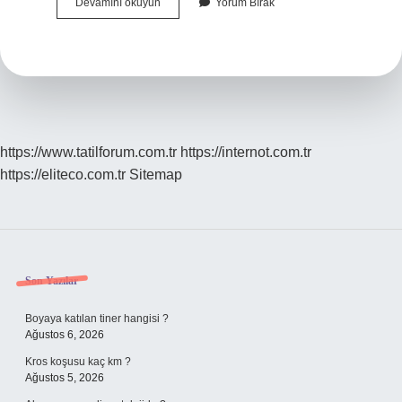
Nekra
Devamını okuyun
Yorum Bırak
Ne
Demek
https://www.tatilforum.com.tr
https://internot.com.tr
https://eliteco.com.tr
Sitemap
Sidebar
Son Yazılar
Boyaya katılan tiner hangisi ?
Ağustos 6, 2026
Kros koşusu kaç km ?
Ağustos 5, 2026