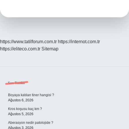
Ne
Olur
https://www.tatilforum.com.tr
https://internot.com.tr
https://eliteco.com.tr
Sitemap
Sidebar
Son Yazılar
Boyaya katılan tiner hangisi ?
Ağustos 6, 2026
Kros koşusu kaç km ?
Ağustos 5, 2026
Aberasyon nedir patolojide ?
Ağustos 3, 2026