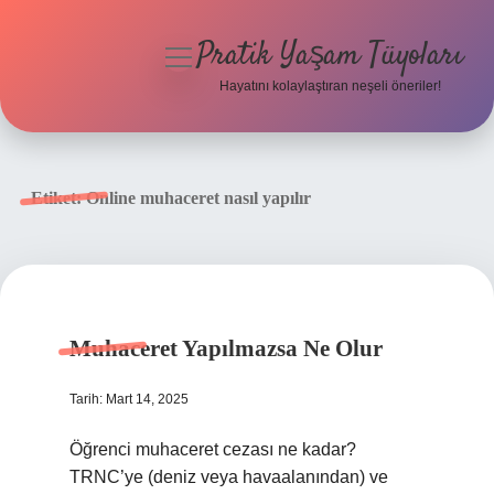
Pratik Yaşam Tüyoları
menüyü
aç
Hayatını kolaylaştıran neşeli öneriler!
Anasayfa
Gizlilik Politikası
Etiket:
Online muhaceret nasıl yapılır
Yasal Uyarı
Hakkımızda
Muhaceret Yapılmazsa Ne Olur
Tarih: Mart 14, 2025
Öğrenci muhaceret cezası ne kadar?
TRNC’ye (deniz veya havaalanından) ve