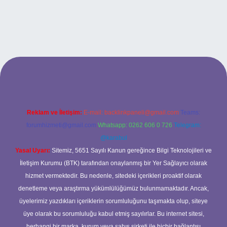
 adresi
Reklam ve İletişim:
E-mail:
backlinkpaneli@gmail.com
Teams:
forumhizmeti@gmail.com
Whatsapp: 0262 606 0 726
Telegram:
@karabul
Yasal Uyarı:
Sitemiz, 5651 Sayılı Kanun gereğince Bilgi Teknolojileri ve
İletişim Kurumu (BTK) tarafından onaylanmış bir Yer Sağlayıcı olarak
hizmet vermektedir. Bu nedenle, sitedeki içerikleri proaktif olarak
denetleme veya araştırma yükümlülüğümüz bulunmamaktadır. Ancak,
üyelerimiz yazdıkları içeriklerin sorumluluğunu taşımakta olup, siteye
üye olarak bu sorumluluğu kabul etmiş sayılırlar. Bu internet sitesi,
herhangi bir marka, kurum veya şahıs şirketi ile hiçbir bağlantısı