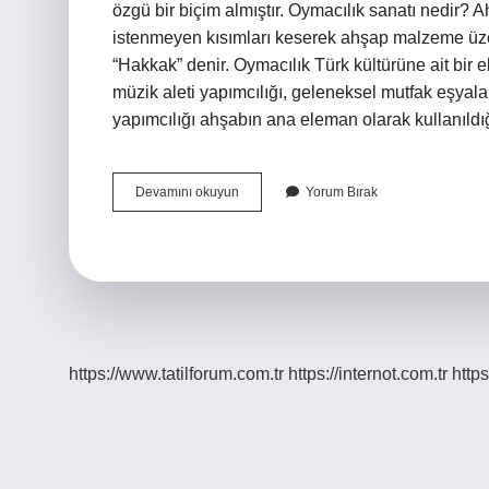
özgü bir biçim almıştır. Oymacılık sanatı nedir? A
istenmeyen kısımları keserek ahşap malzeme üze
“Hakkak” denir. Oymacılık Türk kültürüne ait bir 
müzik aleti yapımcılığı, geleneksel mutfak eşyal
yapımcılığı ahşabın ana eleman olarak kullanıldı
Oymacılık
Devamını okuyun
Yorum Bırak
Sanatı
Nerede
Kullanılır
https://www.tatilforum.com.tr
https://internot.com.tr
https