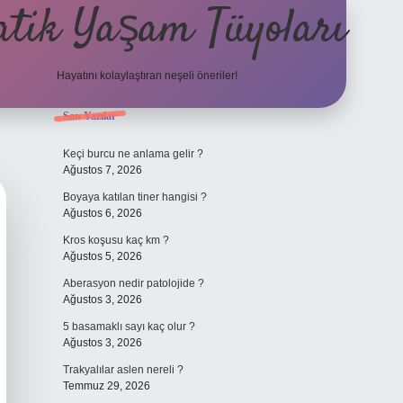
atik Yaşam Tüyoları
Hayatını kolaylaştıran neşeli öneriler!
Sidebar
Son Yazılar
tulipbet giriş adresi
Keçi burcu ne anlama gelir ?
Ağustos 7, 2026
Boyaya katılan tiner hangisi ?
Ağustos 6, 2026
Kros koşusu kaç km ?
Ağustos 5, 2026
Aberasyon nedir patolojide ?
Ağustos 3, 2026
5 basamaklı sayı kaç olur ?
Ağustos 3, 2026
Trakyalılar aslen nereli ?
Temmuz 29, 2026