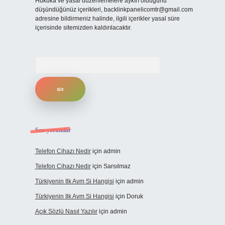
Hukuka ve yasal düzenlemelere aykırı olduğunu
düşündüğünüz içerikleri,
backlinkpanelicomtr@gmail.com
adresine bildirmeniz halinde, ilgili içerikler yasal süre
içerisinde sitemizden kaldırılacaktır.
Arama
Son yorumlar
Telefon Cihazı Nedir
için
admin
Telefon Cihazı Nedir
için
Sarsılmaz
Türkiyenin Ilk Avm Si Hangisi
için
admin
Türkiyenin Ilk Avm Si Hangisi
için
Doruk
Açık Sözlü Nasıl Yazılır
için
admin