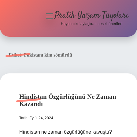
Pratik Yaşam Tüyoları
menüyü
aç
Hayatını kolaylaştıran neşeli öneriler!
Anasayfa
Gizlilik Politikası
Etiket:
Pakistanı kim sömürdü
Yasal Uyarı
Hakkımızda
Hindistan Özgürlüğünü Ne Zaman
Kazandı
Tarih: Eylül 24, 2024
Hindistan ne zaman özgürlüğüne kavuştu?