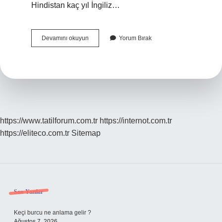
Hindistan kaç yıl İngiliz…
Hindistan
Devamını okuyun
Yorum Bırak
Özgürlüğünü
Ne
Zaman
Kazandı
https://www.tatilforum.com.tr
https://internot.com.tr
https://eliteco.com.tr
Sitemap
Sidebar
Son Yazılar
Keçi burcu ne anlama gelir ?
Ağustos 7, 2026