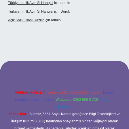
Türkiyenin Ilk Avm Si Hangisi
için
admin
Türkiyenin Ilk Avm Si Hangisi
için
Doruk
Açık Sözlü Nasıl Yazılır
için
admin
 adresi
Reklam ve İletişim:
E-mail:
backlinkpaneli@gmail.com
Teams:
forumhizmeti@gmail.com
Whatsapp: 0262 606 0 726
Telegram:
@karabul
Yasal Uyarı:
Sitemiz, 5651 Sayılı Kanun gereğince Bilgi Teknolojileri ve
İletişim Kurumu (BTK) tarafından onaylanmış bir Yer Sağlayıcı olarak
hizmet vermektedir. Bu nedenle, sitedeki içerikleri proaktif olarak