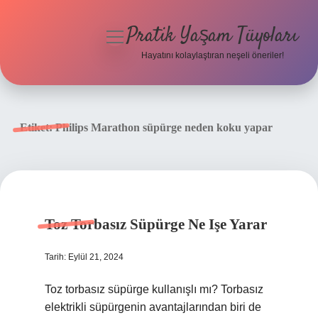
Pratik Yaşam Tüyoları
menüyü
aç
Hayatını kolaylaştıran neşeli öneriler!
Anasayfa
Gizlilik Politikası
Etiket:
Philips Marathon süpürge neden koku yapar
Yasal Uyarı
Hakkımızda
Toz Torbasız Süpürge Ne Işe Yarar
Tarih: Eylül 21, 2024
Toz torbasız süpürge kullanışlı mı? Torbasız
elektrikli süpürgenin avantajlarından biri de