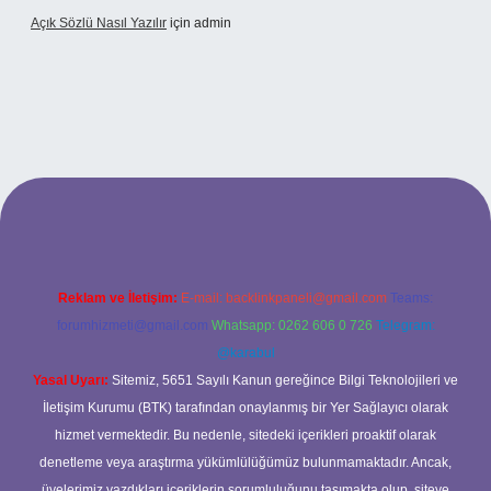
Açık Sözlü Nasıl Yazılır
için
admin
 adresi
Reklam ve İletişim:
E-mail:
backlinkpaneli@gmail.com
Teams:
forumhizmeti@gmail.com
Whatsapp: 0262 606 0 726
Telegram:
@karabul
Yasal Uyarı:
Sitemiz, 5651 Sayılı Kanun gereğince Bilgi Teknolojileri ve
İletişim Kurumu (BTK) tarafından onaylanmış bir Yer Sağlayıcı olarak
hizmet vermektedir. Bu nedenle, sitedeki içerikleri proaktif olarak
denetleme veya araştırma yükümlülüğümüz bulunmamaktadır. Ancak,
üyelerimiz yazdıkları içeriklerin sorumluluğunu taşımakta olup, siteye