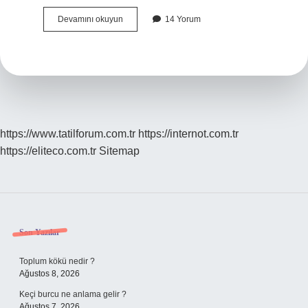
Toz
Devamını okuyun
14 Yorum
Torbasız
Süpürge
Ne
Işe
Yarar
https://www.tatilforum.com.tr
https://internot.com.tr
https://eliteco.com.tr
Sitemap
Sidebar
Son Yazılar
Toplum kökü nedir ?
Ağustos 8, 2026
Keçi burcu ne anlama gelir ?
Ağustos 7, 2026