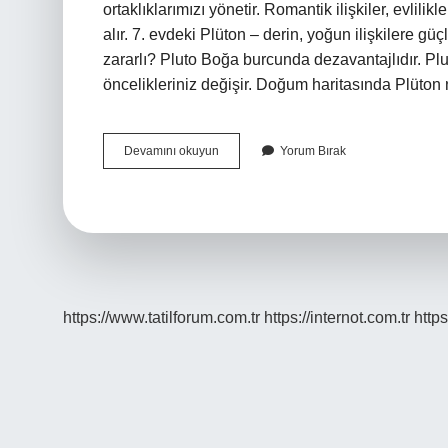
ortaklıklarımızı yönetir. Romantik ilişkiler, evlilik
alır. 7. evdeki Plüton – derin, yoğun ilişkilere gü
zararlı? Pluto Boğa burcunda dezavantajlıdır. Plu
öncelikleriniz değişir. Doğum haritasında Plüton
7
Devamını okuyun
Yorum Bırak
Evde
Plüton
Olması
Ne
Demek
https://www.tatilforum.com.tr
https://internot.com.tr
https