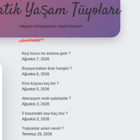
atik Yaşam Tüyoları
Hayatını kolaylaştıran neşeli öneriler!
Sidebar
Son Yazılar
tulipbet giriş adresi
Keçi burcu ne anlama gelir ?
Ağustos 7, 2026
Boyaya katılan tiner hangisi ?
Ağustos 6, 2026
Kros koşusu kaç km ?
Ağustos 5, 2026
Aberasyon nedir patolojide ?
Ağustos 3, 2026
5 basamaklı sayı kaç olur ?
Ağustos 3, 2026
Trakyalılar aslen nereli ?
Temmuz 29, 2026