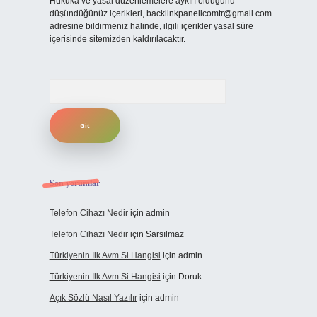
Hukuka ve yasal düzenlemelere aykırı olduğunu
düşündüğünüz içerikleri,
backlinkpanelicomtr@gmail.com
adresine bildirmeniz halinde, ilgili içerikler yasal süre
içerisinde sitemizden kaldırılacaktır.
Arama
Son yorumlar
Telefon Cihazı Nedir
için
admin
Telefon Cihazı Nedir
için
Sarsılmaz
Türkiyenin Ilk Avm Si Hangisi
için
admin
Türkiyenin Ilk Avm Si Hangisi
için
Doruk
Açık Sözlü Nasıl Yazılır
için
admin