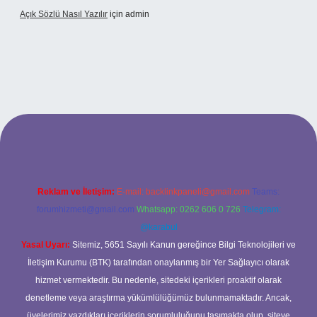
Açık Sözlü Nasıl Yazılır
için
admin
 adresi
Reklam ve İletişim:
E-mail:
backlinkpaneli@gmail.com
Teams:
forumhizmeti@gmail.com
Whatsapp: 0262 606 0 726
Telegram:
@karabul
Yasal Uyarı:
Sitemiz, 5651 Sayılı Kanun gereğince Bilgi Teknolojileri ve
İletişim Kurumu (BTK) tarafından onaylanmış bir Yer Sağlayıcı olarak
hizmet vermektedir. Bu nedenle, sitedeki içerikleri proaktif olarak
denetleme veya araştırma yükümlülüğümüz bulunmamaktadır. Ancak,
üyelerimiz yazdıkları içeriklerin sorumluluğunu taşımakta olup, siteye