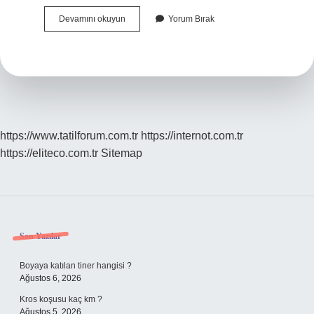
Saç
Devamını okuyun
Yorum Bırak
Bakım
Yağı
Ne
Kadar
Bekletilmeli
https://www.tatilforum.com.tr
https://internot.com.tr
https://eliteco.com.tr
Sitemap
Sidebar
Son Yazılar
Boyaya katılan tiner hangisi ?
Ağustos 6, 2026
Kros koşusu kaç km ?
Ağustos 5, 2026