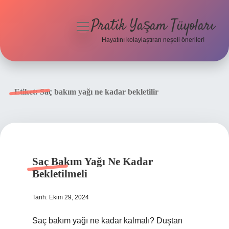
Pratik Yaşam Tüyoları
menüyü
aç
Hayatını kolaylaştıran neşeli öneriler!
Anasayfa
Gizlilik Politikası
Etiket:
Saç bakım yağı ne kadar bekletilir
Yasal Uyarı
Hakkımızda
Saç Bakım Yağı Ne Kadar
Bekletilmeli
Tarih: Ekim 29, 2024
Saç bakım yağı ne kadar kalmalı? Duştan