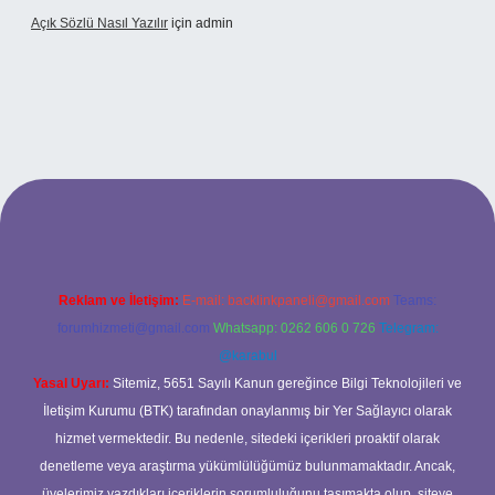
Açık Sözlü Nasıl Yazılır
için
admin
ş adresi
Reklam ve İletişim:
E-mail:
backlinkpaneli@gmail.com
Teams:
forumhizmeti@gmail.com
Whatsapp: 0262 606 0 726
Telegram:
@karabul
Yasal Uyarı:
Sitemiz, 5651 Sayılı Kanun gereğince Bilgi Teknolojileri ve
İletişim Kurumu (BTK) tarafından onaylanmış bir Yer Sağlayıcı olarak
hizmet vermektedir. Bu nedenle, sitedeki içerikleri proaktif olarak
denetleme veya araştırma yükümlülüğümüz bulunmamaktadır. Ancak,
üyelerimiz yazdıkları içeriklerin sorumluluğunu taşımakta olup, siteye