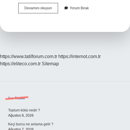
Bir
Devamını okuyun
Yorum Bırak
Insan
Kac
Yasinda
Âşık
Olur
https://www.tatilforum.com.tr
https://internot.com.tr
https://eliteco.com.tr
Sitemap
Sidebar
Son Yazılar
Toplum kökü nedir ?
Ağustos 8, 2026
Keçi burcu ne anlama gelir ?
Ağustos 7, 2026