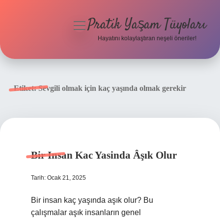
Pratik Yaşam Tüyoları
menüyü
aç
Hayatını kolaylaştıran neşeli öneriler!
Anasayfa
Gizlilik Politikası
Etiket:
Sevgili olmak için kaç yaşında olmak gerekir
Yasal Uyarı
Hakkımızda
Bir Insan Kac Yasinda Âşık Olur
Tarih: Ocak 21, 2025
Bir insan kaç yaşında aşık olur? Bu
çalışmalar aşık insanların genel