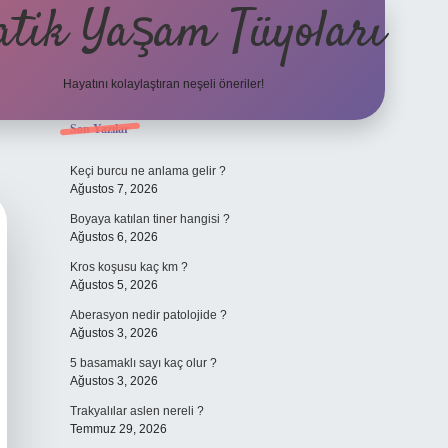
atik Yaşam Tüyoları
Hayatını kolaylaştıran neşeli öneriler!
Sidebar
Son Yazılar
tulipbet giriş adresi
Keçi burcu ne anlama gelir ?
Ağustos 7, 2026
Boyaya katılan tiner hangisi ?
Ağustos 6, 2026
Kros koşusu kaç km ?
Ağustos 5, 2026
Aberasyon nedir patolojide ?
Ağustos 3, 2026
5 basamaklı sayı kaç olur ?
Ağustos 3, 2026
Trakyalılar aslen nereli ?
Temmuz 29, 2026