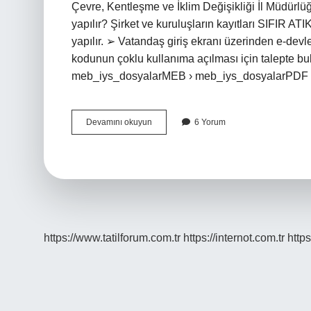
Çevre, Kentleşme ve İklim Değişikliği İl Müdürlüğü 
yapılır? Şirket ve kuruluşların kayıtları SIFIR
yapılır. ➢ Vatandaş giriş ekranı üzerinden e-devle
kodunun çoklu kullanıma açılması için talepte bulu
meb_iys_dosyalarMEB › meb_iys_dosyalarPDF 
Sıfır
Devamını okuyun
6 Yorum
Atık
Bilgi
Sistemi
Nedir
https://www.tatilforum.com.tr
https://internot.com.tr
https