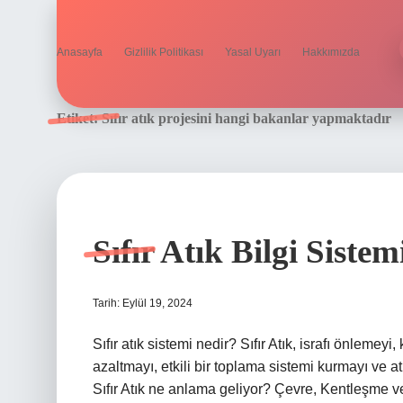
Anasayfa
Gizlilik Politikası
Yasal Uyarı
Hakkımızda
Etiket:
Sıfır atık projesini hangi bakanlar yapmaktadır
Sıfır Atık Bilgi Sistem
Tarih: Eylül 19, 2024
Sıfır atık sistemi nedir? Sıfır Atık, israfı önlemeyi
azaltmayı, etkili bir toplama sistemi kurmayı ve at
Sıfır Atık ne anlama geliyor? Çevre, Kentleşme ve