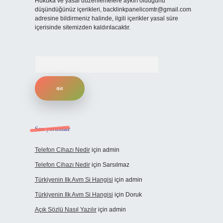
Hukuka ve yasal düzenlemelere aykırı olduğunu
düşündüğünüz içerikleri,
backlinkpanelicomtr@gmail.com
adresine bildirmeniz halinde, ilgili içerikler yasal süre
içerisinde sitemizden kaldırılacaktır.
Arama
Son yorumlar
Telefon Cihazı Nedir
için
admin
Telefon Cihazı Nedir
için
Sarsılmaz
Türkiyenin Ilk Avm Si Hangisi
için
admin
Türkiyenin Ilk Avm Si Hangisi
için
Doruk
Açık Sözlü Nasıl Yazılır
için
admin